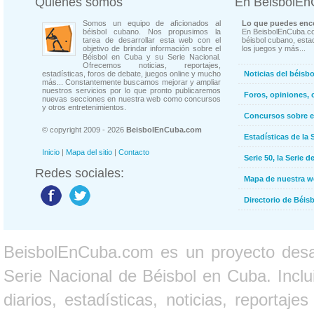
Quienes somos
En BeisbolE
Somos un equipo de aficionados al
Lo que puedes enco
béisbol cubano. Nos propusimos la
En BeisbolEnCuba.co
tarea de desarrollar esta web con el
béisbol cubano, estad
objetivo de brindar información sobre el
los juegos y más...
Béisbol en Cuba y su Serie Nacional.
Ofrecemos noticias, reportajes,
estadísticas, foros de debate, juegos online y mucho
Noticias del béisb
más... Constantemente buscamos mejorar y ampliar
nuestros servicios por lo que pronto publicaremos
Foros, opiniones, 
nuevas secciones en nuestra web como concursos
y otros entretenimientos.
Concursos sobre e
© copyright 2009 - 2026
BeisbolEnCuba.com
Estadísticas de la 
Inicio
|
Mapa del sitio
|
Contacto
Serie 50, la Serie d
Redes sociales:
Mapa de nuestra 
Directorio de Béi
BeisbolEnCuba.com es un proyecto desarr
Serie Nacional de Béisbol en Cuba. Inclui
diarios, estadísticas, noticias, report