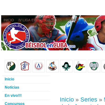
INICIO
IV LIGA ELITE
NOTICIAS
FOROS
PRONÓSTIC
Inicio
Noticias
En vivo!!!
Inicio
»
Series
»
Concursos