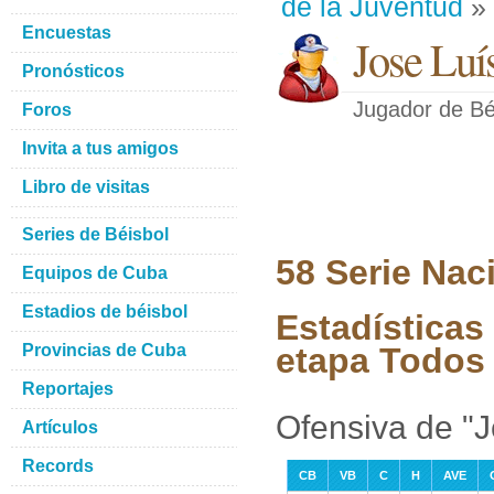
de la Juventud
» 
Encuestas
Jose Luí
Pronósticos
Jugador de Bé
Foros
Invita a tus amigos
Libro de visitas
Series de Béisbol
58 Serie Nac
Equipos de Cuba
Estadios de béisbol
Estadísticas
Provincias de Cuba
etapa Todos 
Reportajes
Ofensiva de "J
Artículos
Records
CB
VB
C
H
AVE