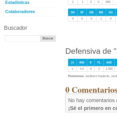
Estadísticas
2
1
3
0
.000
Colaboradores
SH
SF
DB
BB
SO
0
0
0
1
0
Buscador
Defensiva de "
JJ
INN
E
TL
AVE
1
4.0
0
2
1.000
Posiciones:
Jardinero izquierdo, Jar
0 Comentarios
No hay comentarios 
¡Sé el primero en 