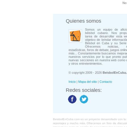
No 
Quienes somos
Somos un equipo de afici
béisbol cubano. Nos prop
tarea de desarrollar esta w
objetivo de brindar informació
Béisbol en Cuba y su Serie 
Ofrecemos noticias, rep
estadísticas, foros de debate, juegos onli
más... Constantemente buscamos mejorar
nuestros servicios por lo que pronto pu
nuevas secciones en nuestra web como 
y otros entretenimientos.
© copyright 2009 - 2026
BeisbolEnCuba
Inicio
|
Mapa del sitio
|
Contacto
Redes sociales:
BeisbolEnCuba.com es un proyecto desarrollado con la ide
reportajes y mucho más. Ofrecemos un foro de discusión