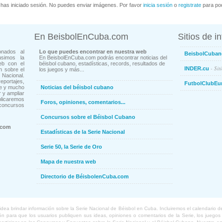
has iniciado sesión. No puedes enviar imágenes. Por favor
inicia sesión
o
registrate
para pod
En BeisbolEnCuba.com
Sitios de i
onados al
Lo que puedes encontrar en nuestra web
BeisbolCuban
usimos la
En BeisbolEnCuba.com podrás encontrar noticias del
eb con el
béisbol cubano, estadísticas, records, resultados de
- Sit
INDER.cu
n sobre el
los juegos y más...
Nacional.
ortajes,
FutbolClubEu
ne y mucho
Noticias del béisbol cubano
 y ampliar
blicaremos
Foros, opiniones, comentarios...
concursos
Concursos sobre el Béisbol Cubano
.com
Estadísticas de la Serie Nacional
Serie 50, la Serie de Oro
Mapa de nuestra web
Directorio de BéisbolenCuba.com
a brindar información sobre la Serie Nacional de Béisbol en Cuba. Incluiremos el calendario de lo
 para que los usuarios publiquen sus ideas, opiniones o comentarios de la Serie, los juegos o