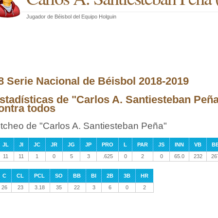
Jugador de Béisbol
del
Equipo Holguin
8 Serie Nacional de Béisbol 2018-2019
stadísticas de "Carlos A. Santiesteban Peña
ontra todos
itcheo de "Carlos A. Santiesteban Peña"
JL
JI
JC
JR
JG
JP
PRO
L
PAR
JS
INN
VB
B
11
11
1
0
5
3
.625
0
2
0
65.0
232
26
C
CL
PCL
SO
BB
BI
2B
3B
HR
26
23
3.18
35
22
3
6
0
2