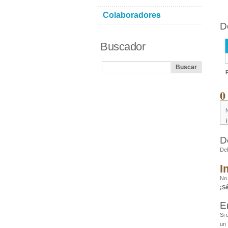
Colaboradores
D
Buscador
0
D
De
I
No 
¡S
E
Si 
un 