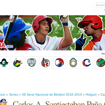
usuario
FOROS
PRONÓSTICOS
EN VIVO
CONTACTO
Ho
icio
»
Series
»
58 Serie Nacional de Béisbol 2018-2019
»
Holguin
» Car
Carlos A. Santiesteban Peña