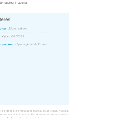
er publicar imágenes.
nterés
- Béisbol cubano
o.cu
io Oficial del INDER
- Ligas de futbol de Europa
ropa.com
s juegos, los resultados diarios, estadísticas, noticias,
 sus estrellas favoritas. Disponemos de otros servicios