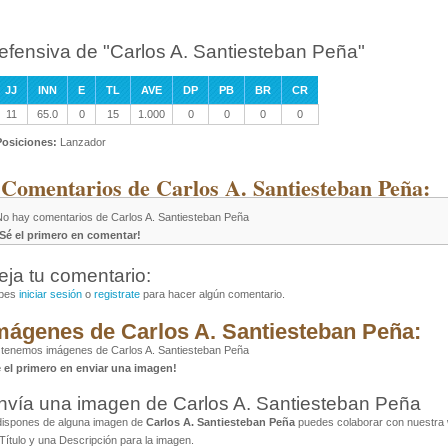
efensiva de "Carlos A. Santiesteban Peña"
JJ
INN
E
TL
AVE
DP
PB
BR
CR
11
65.0
0
15
1.000
0
0
0
0
Posiciones:
Lanzador
 Comentarios de Carlos A. Santiesteban Peña:
No hay comentarios de Carlos A. Santiesteban Peña
¡Sé el primero en comentar!
eja tu comentario:
bes
iniciar sesión
o
registrate
para hacer algún comentario.
mágenes de Carlos A. Santiesteban Peña:
tenemos imágenes de Carlos A. Santiesteban Peña
é el primero en enviar una imagen!
nvía una imagen de Carlos A. Santiesteban Peña
dispones de alguna imagen de
Carlos A. Santiesteban Peña
puedes colaborar con nuestra w
Título y una Descripción para la imagen.