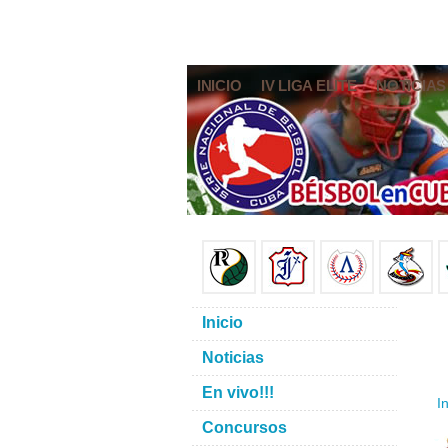
INICIO
IV LIGA ELITE
NOTICIAS
Inicio
Noticias
En vivo!!!
In
Concursos