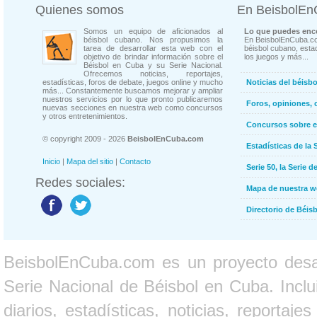
Quienes somos
En BeisbolE
Somos un equipo de aficionados al
Lo que puedes enco
béisbol cubano. Nos propusimos la
En BeisbolEnCuba.co
tarea de desarrollar esta web con el
béisbol cubano, estad
objetivo de brindar información sobre el
los juegos y más...
Béisbol en Cuba y su Serie Nacional.
Ofrecemos noticias, reportajes,
estadísticas, foros de debate, juegos online y mucho
Noticias del béisb
más... Constantemente buscamos mejorar y ampliar
nuestros servicios por lo que pronto publicaremos
Foros, opiniones, 
nuevas secciones en nuestra web como concursos
y otros entretenimientos.
Concursos sobre e
© copyright 2009 - 2026
BeisbolEnCuba.com
Estadísticas de la 
Inicio
|
Mapa del sitio
|
Contacto
Serie 50, la Serie d
Redes sociales:
Mapa de nuestra 
Directorio de Béi
BeisbolEnCuba.com es un proyecto desarr
Serie Nacional de Béisbol en Cuba. Inclui
diarios, estadísticas, noticias, report