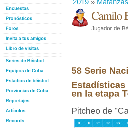
2019
»
Matanza
Encuestas
Camilo B
Pronósticos
Jugador de Bé
Foros
Invita a tus amigos
Libro de visitas
Series de Béisbol
58 Serie Nac
Equipos de Cuba
Estadios de béisbol
Estadísticas
Provincias de Cuba
en la etapa 
Reportajes
Pitcheo de "Ca
Artículos
Records
JL
JI
JC
JR
JG
J