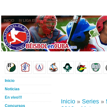
INICIO
IV LIGA ELITE
NOTICIAS
FOROS
PRONÓSTIC
Inicio
Noticias
En vivo!!!
Inicio
»
Series
»
Concursos