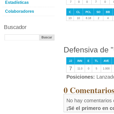
Estadísticas
7
0
0
7
0
Colaboradores
C
CL
PCL
SO
BB
13
10
8.18
2
4
Buscador
Defensiva de 
JJ
INN
E
TL
AVE
7
11.0
0
5
1.000
Posiciones:
Lanzad
0 Comentarios
No hay comentarios 
¡Sé el primero en 