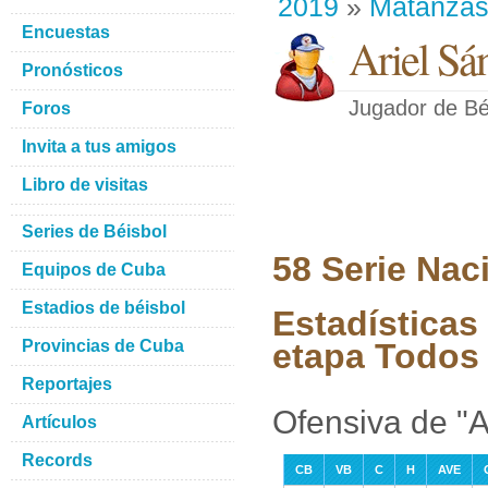
2019
»
Matanza
Encuestas
Ariel Sá
Pronósticos
Jugador de Bé
Foros
Invita a tus amigos
Libro de visitas
Series de Béisbol
58 Serie Nac
Equipos de Cuba
Estadios de béisbol
Estadísticas
Provincias de Cuba
etapa Todos 
Reportajes
Ofensiva de "
Artículos
Records
CB
VB
C
H
AVE