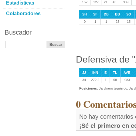
Estadísticas
152
127
21
43
.339
Colaboradores
SH
SF
DB
BB
SO
0
1
1
23
15
Buscador
Defensiva de 
JJ
INN
E
TL
AVE
34
272.2
1
58
.983
Posiciones:
Jardinero izquierdo, Jard
0 Comentarios
No hay comentarios 
¡Sé el primero en 