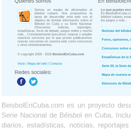
Quienes somos
En BeisbolE
Somos un equipo de aficionados al
Lo que puedes enco
béisbol cubano. Nos propusimos la
En BeisbolEnCuba.co
tarea de desarrollar esta web con el
béisbol cubano, estad
objetivo de brindar información sobre el
los juegos y más...
Béisbol en Cuba y su Serie Nacional.
Ofrecemos noticias, reportajes,
estadísticas, foros de debate, juegos online y mucho
Noticias del béisb
más... Constantemente buscamos mejorar y ampliar
nuestros servicios por lo que pronto publicaremos
Foros, opiniones, 
nuevas secciones en nuestra web como concursos
y otros entretenimientos.
Concursos sobre e
© copyright 2009 - 2026
BeisbolEnCuba.com
Estadísticas de la 
Inicio
|
Mapa del sitio
|
Contacto
Serie 50, la Serie d
Redes sociales:
Mapa de nuestra 
Directorio de Béi
BeisbolEnCuba.com es un proyecto desarr
Serie Nacional de Béisbol en Cuba. Inclui
diarios, estadísticas, noticias, report