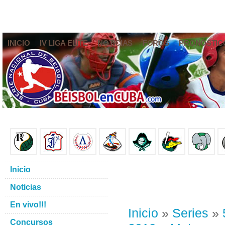
INICIO
IV LIGA ELITE
NOTICIAS
FOROS
PRONÓSTIC
Inicio
Noticias
En vivo!!!
Inicio
»
Series
»
Concursos