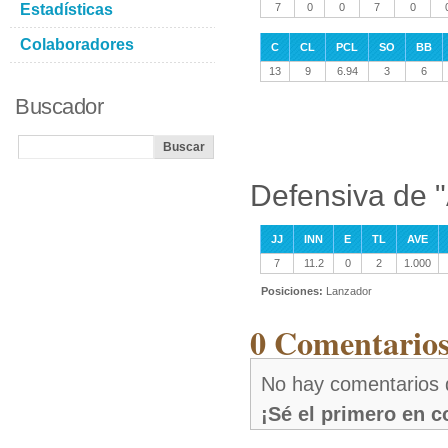
Estadísticas
7
0
0
7
0
Colaboradores
C
CL
PCL
SO
BB
13
9
6.94
3
6
Buscador
Defensiva de "
JJ
INN
E
TL
AVE
7
11.2
0
2
1.000
Posiciones:
Lanzador
0 Comentarios
No hay comentarios 
¡Sé el primero en 