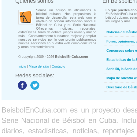
Quienes somos
En BeisbolE
Somos un equipo de aficionados al
Lo que puedes enco
béisbol cubano. Nos propusimos la
En BeisbolEnCuba.co
tarea de desarrollar esta web con el
béisbol cubano, estad
objetivo de brindar información sobre el
los juegos y más...
Béisbol en Cuba y su Serie Nacional.
Ofrecemos noticias, reportajes,
estadísticas, foros de debate, juegos online y mucho
Noticias del béisb
más... Constantemente buscamos mejorar y ampliar
nuestros servicios por lo que pronto publicaremos
Foros, opiniones, 
nuevas secciones en nuestra web como concursos
y otros entretenimientos.
Concursos sobre e
© copyright 2009 - 2026
BeisbolEnCuba.com
Estadísticas de la 
Inicio
|
Mapa del sitio
|
Contacto
Serie 50, la Serie d
Redes sociales:
Mapa de nuestra 
Directorio de Béi
BeisbolEnCuba.com es un proyecto desarr
Serie Nacional de Béisbol en Cuba. Inclui
diarios, estadísticas, noticias, report