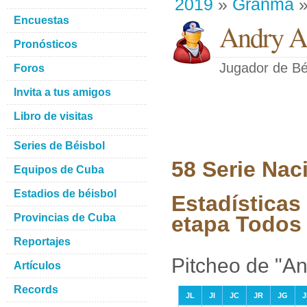
2019
»
Granma
»
Encuestas
Andry Ag
Pronósticos
Jugador de Bé
Foros
Invita a tus amigos
Libro de visitas
Series de Béisbol
58 Serie Nac
Equipos de Cuba
Estadios de béisbol
Estadísticas
Provincias de Cuba
etapa Todos 
Reportajes
Pitcheo de "An
Artículos
Records
JL
JI
JC
JR
JG
J