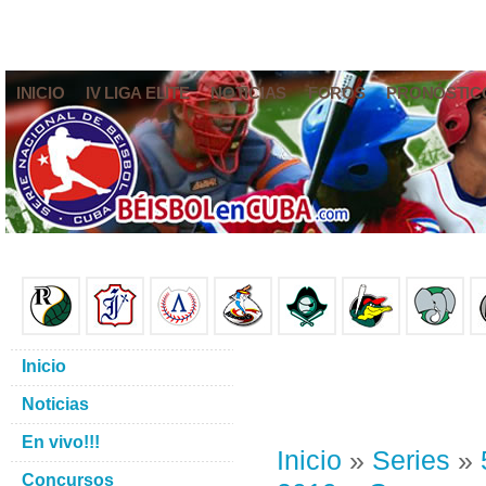
INICIO
IV LIGA ELITE
NOTICIAS
FOROS
PRONÓSTIC
Inicio
Noticias
En vivo!!!
Inicio
»
Series
»
Concursos