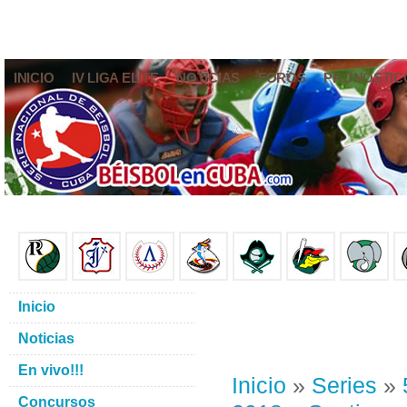
INICIO
IV LIGA ELITE
NOTICIAS
FOROS
PRONÓSTIC
Inicio
Noticias
En vivo!!!
Inicio
»
Series
»
Concursos