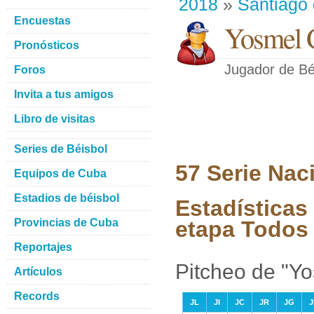
2018
»
Santiago
Encuestas
Yosmel G
Pronósticos
Jugador de Bé
Foros
Invita a tus amigos
Libro de visitas
Series de Béisbol
57 Serie Nac
Equipos de Cuba
Estadios de béisbol
Estadísticas
Provincias de Cuba
etapa Todos 
Reportajes
Pitcheo de "Y
Artículos
Records
JL
JI
JC
JR
JG
J