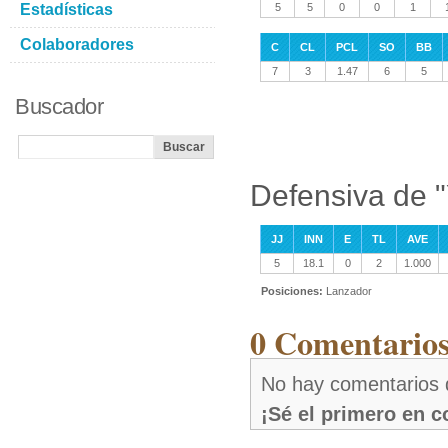
Estadísticas
5
5
0
0
1
Colaboradores
C
CL
PCL
SO
BB
7
3
1.47
6
5
Buscador
Defensiva de 
JJ
INN
E
TL
AVE
5
18.1
0
2
1.000
Posiciones:
Lanzador
0 Comentarios
No hay comentarios 
¡Sé el primero en 