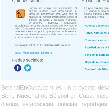
Quienes somos
En BeisbolE
Somos un equipo de aficionados al
Lo que puedes enco
béisbol cubano. Nos propusimos la
En BeisbolEnCuba.co
tarea de desarrollar esta web con el
béisbol cubano, estad
objetivo de brindar información sobre el
los juegos y más...
Béisbol en Cuba y su Serie Nacional.
Ofrecemos noticias, reportajes,
estadísticas, foros de debate, juegos online y mucho
Noticias del béisb
más... Constantemente buscamos mejorar y ampliar
nuestros servicios por lo que pronto publicaremos
Foros, opiniones, 
nuevas secciones en nuestra web como concursos
y otros entretenimientos.
Concursos sobre e
© copyright 2009 - 2026
BeisbolEnCuba.com
Estadísticas de la 
Inicio
|
Mapa del sitio
|
Contacto
Serie 50, la Serie d
Redes sociales:
Mapa de nuestra 
Directorio de Béi
BeisbolEnCuba.com es un proyecto desarr
Serie Nacional de Béisbol en Cuba. Inclui
diarios, estadísticas, noticias, report