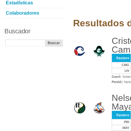
Estadísticas
Colaboradores
Resultados d
Buscador
Crist
Cam
Equipos
CMG
IJV
Ganó:
Yunie
Perdió:
Yarie
Nels
May
Equipos
PRI
MAY