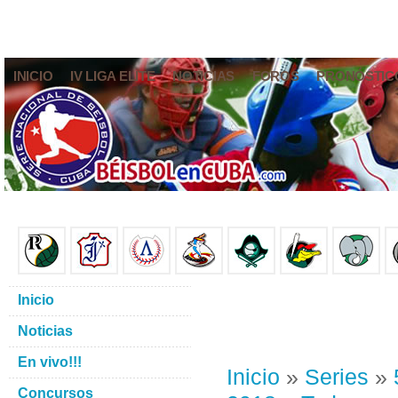
INICIO
IV LIGA ELITE
NOTICIAS
FOROS
PRONÓSTIC
Inicio
Noticias
En vivo!!!
Inicio
»
Series
»
Concursos