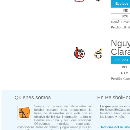
Equipos
IND
SCU
Ganó:
David 
Perdió:
Ulfri
Nguy
Clar
Equipos
VCL
GTM
Perdió:
Yasm
Quienes somos
En BeisbolE
Somos un equipo de aficionados al
Lo que puedes enco
béisbol cubano. Nos propusimos la
En BeisbolEnCuba.co
tarea de desarrollar esta web con el
béisbol cubano, estad
objetivo de brindar información sobre el
los juegos y más...
Béisbol en Cuba y su Serie Nacional.
Ofrecemos noticias, reportajes,
estadísticas, foros de debate, juegos online y mucho
Noticias del béisb