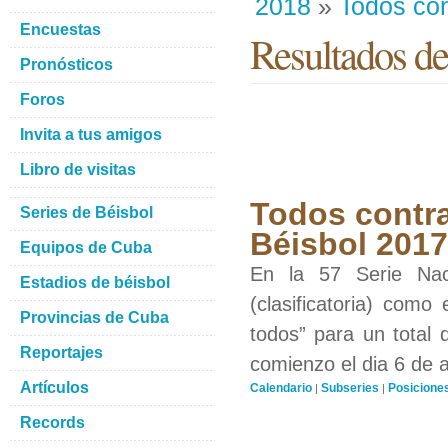
2018
»
Todos con
Encuestas
Resultados de
Pronósticos
Foros
Invita a tus amigos
Libro de visitas
Todos contra
Series de Béisbol
Béisbol 201
Equipos de Cuba
En la 57 Serie Nac
Estadios de béisbol
(clasificatoria) como
Provincias de Cuba
todos” para un total 
Reportajes
comienzo el dia 6 de 
Artículos
Calendario
Subseries
Posicione
|
|
Records