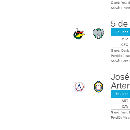
Ganó:
Yoand
Salvó:
Reila
5 de
Equipos
MTZ
CFG
Ganó:
Denis
Perdió:
Jose 
Salvó:
Felix 
José
Arte
Equipos
ART
CAV
Ganó:
Yairo 
Perdió:
Misae