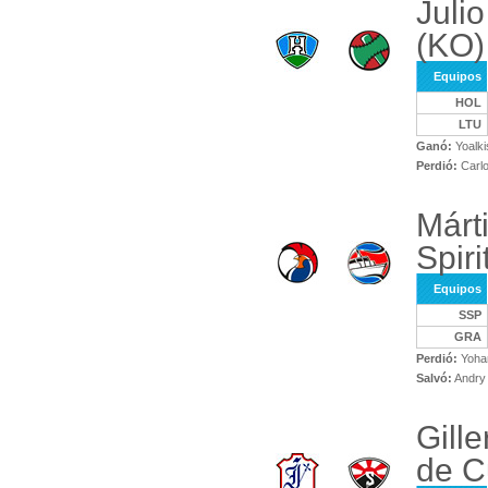
Juli
(KO)
Equipos
HOL
LTU
Ganó:
Yoalk
Perdió:
Carlo
Márt
Spiri
Equipos
SSP
GRA
Perdió:
Yoha
Salvó:
Andry 
Gill
de C