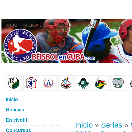
INICIO
IV LIGA ELITE
NOTICIAS
FOROS
PRONÓSTIC
Inicio
Noticias
En vivo!!!
Inicio
»
Series
»
Concursos