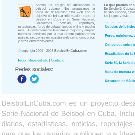
Somos un equipo de aficionados al
Lo que puedes enco
béisbol cubano. Nos propusimos la
En BeisbolEnCuba.co
tarea de desarrollar esta web con el
béisbol cubano, estad
objetivo de brindar información sobre el
los juegos y más...
Béisbol en Cuba y su Serie Nacional.
Ofrecemos noticias, reportajes,
estadísticas, foros de debate, juegos online y mucho
Noticias del béisb
más... Constantemente buscamos mejorar y ampliar
nuestros servicios por lo que pronto publicaremos
Foros, opiniones, 
nuevas secciones en nuestra web como concursos
y otros entretenimientos.
Concursos sobre e
© copyright 2009 - 2026
BeisbolEnCuba.com
Estadísticas de la 
Inicio
|
Mapa del sitio
|
Contacto
Serie 50, la Serie d
Redes sociales:
Mapa de nuestra 
Directorio de Béi
BeisbolEnCuba.com es un proyecto desarr
Serie Nacional de Béisbol en Cuba. Inclui
diarios, estadísticas, noticias, report
para que los usuarios publiquen sus ideas