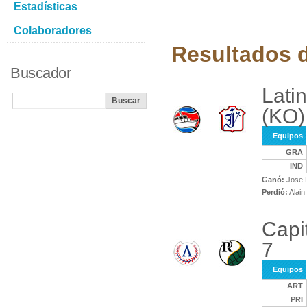
Estadísticas
Colaboradores
Resultados d
Buscador
Lati
(KO)
Equipos
GRA
IND
Ganó:
Jose P
Perdió:
Alai
Capi
7
Equipos
ART
PRI