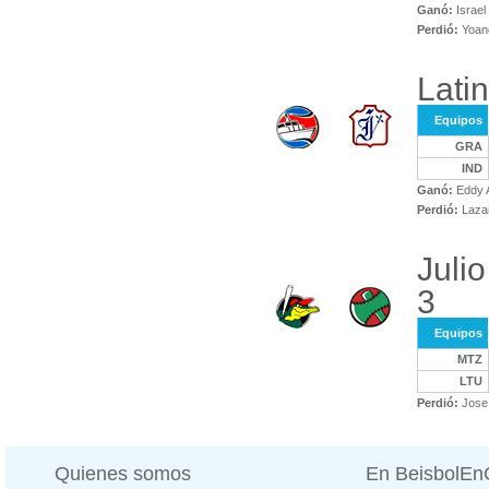
Ganó:
Israel
Perdió:
Yoan
Lati
Equipos
GRA
IND
Ganó:
Eddy A
Perdió:
Lazar
Juli
3
Equipos
MTZ
LTU
Perdió:
Jose 
Quienes somos
En BeisbolE