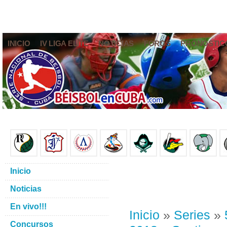
INICIO
IV LIGA ELITE
NOTICIAS
FOROS
PRONÓSTIC
Inicio
Noticias
En vivo!!!
Inicio
»
Series
»
Concursos