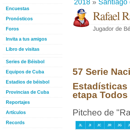
2018
»
Santiago
Encuestas
Rafael R
Pronósticos
Jugador de Bé
Foros
Invita a tus amigos
Libro de visitas
Series de Béisbol
57 Serie Nac
Equipos de Cuba
Estadios de béisbol
Estadísticas
Provincias de Cuba
etapa Todos 
Reportajes
Pitcheo de "R
Artículos
Records
JL
JI
JC
JR
JG
J