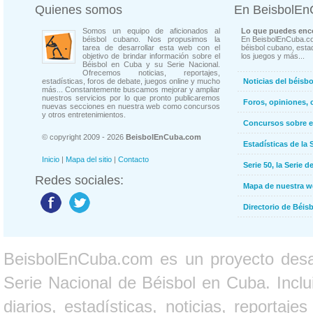
Quienes somos
En BeisbolE
Somos un equipo de aficionados al
Lo que puedes enco
béisbol cubano. Nos propusimos la
En BeisbolEnCuba.co
tarea de desarrollar esta web con el
béisbol cubano, estad
objetivo de brindar información sobre el
los juegos y más...
Béisbol en Cuba y su Serie Nacional.
Ofrecemos noticias, reportajes,
estadísticas, foros de debate, juegos online y mucho
Noticias del béisb
más... Constantemente buscamos mejorar y ampliar
nuestros servicios por lo que pronto publicaremos
Foros, opiniones, 
nuevas secciones en nuestra web como concursos
y otros entretenimientos.
Concursos sobre e
© copyright 2009 - 2026
BeisbolEnCuba.com
Estadísticas de la 
Inicio
|
Mapa del sitio
|
Contacto
Serie 50, la Serie d
Redes sociales:
Mapa de nuestra 
Directorio de Béi
BeisbolEnCuba.com es un proyecto desarr
Serie Nacional de Béisbol en Cuba. Inclui
diarios, estadísticas, noticias, report