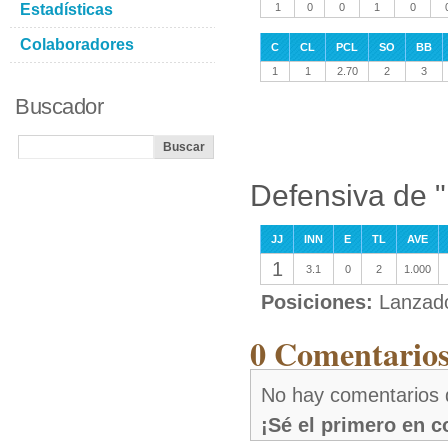
Estadísticas
1
0
0
1
0
Colaboradores
C
CL
PCL
SO
BB
1
1
2.70
2
3
Buscador
Defensiva de 
JJ
INN
E
TL
AVE
1
3.1
0
2
1.000
Posiciones:
Lanzad
0 Comentarios
No hay comentarios 
¡Sé el primero en 