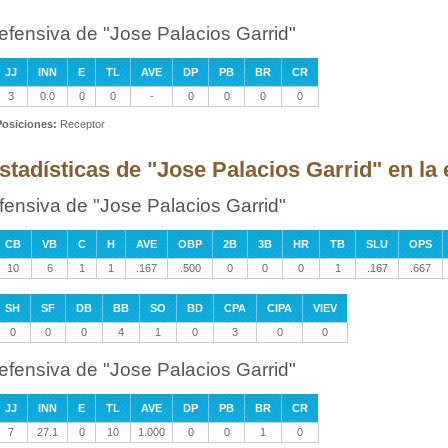
efensiva de "Jose Palacios Garrid"
JJ
INN
E
TL
AVE
DP
PB
BR
CR
3
0.0
0
0
-
0
0
0
0
Posiciones:
Receptor
stadísticas de "Jose Palacios Garrid" en la
fensiva de "Jose Palacios Garrid"
CB
VB
C
H
AVE
OBP
2B
3B
HR
TB
SLU
OPS
10
6
1
1
.167
.500
0
0
0
1
.167
.667
SH
SF
DB
BB
SO
BD
CPA
CIPA
VIEV
0
0
0
4
1
0
3
0
0
efensiva de "Jose Palacios Garrid"
JJ
INN
E
TL
AVE
DP
PB
BR
CR
7
27.1
0
10
1.000
0
0
1
0