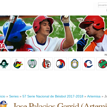
usuario
FOROS
PRONÓSTICOS
EN VIVO
CONTACTO
H
icio
»
Series
»
57 Serie Nacional de Béisbol 2017-2018
»
Artemisa
» Jo
Jose Palacios Garrid
(
Artemi