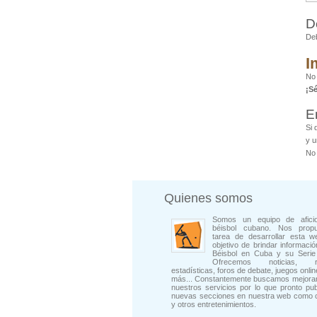
D
De
I
No 
¡S
E
Si 
y u
No 
Quienes somos
Somos un equipo de afici
béisbol cubano. Nos prop
tarea de desarrollar esta w
objetivo de brindar informació
Béisbol en Cuba y su Serie 
Ofrecemos noticias, rep
estadísticas, foros de debate, juegos onli
más... Constantemente buscamos mejorar
nuestros servicios por lo que pronto pu
nuevas secciones en nuestra web como 
y otros entretenimientos.