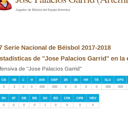
Jugador de Béisbol
del
Equipo Artemisa
7 Serie Nacional de Béisbol 2017-2018
stadísticas de "Jose Palacios Garrid" en la
fensiva de "Jose Palacios Garrid"
CB
VB
C
H
AVE
OBP
2B
3B
HR
TB
SLU
OPS
3
3
0
0
.000
.000
0
0
0
0
.000
.000
SH
SF
DB
BB
SO
BD
CPA
CIPA
VIEV
0
0
0
0
1
0
0
0
0