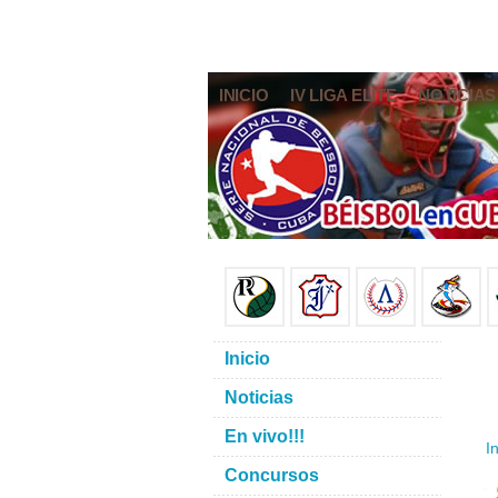
INICIO
IV LIGA ELITE
NOTICIAS
Inicio
Noticias
En vivo!!!
In
Concursos