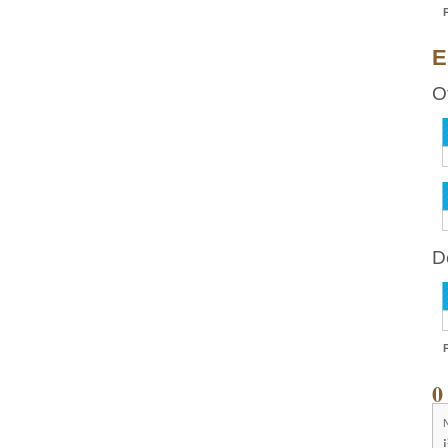
E
O
D
0