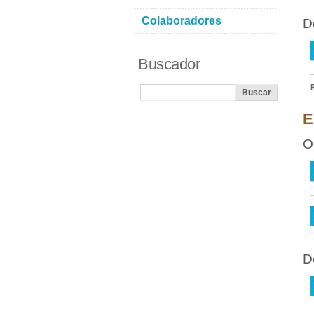
Colaboradores
D
Buscador
E
O
D