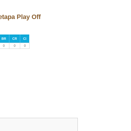
etapa Play Off
BR
CR
CI
0
0
0