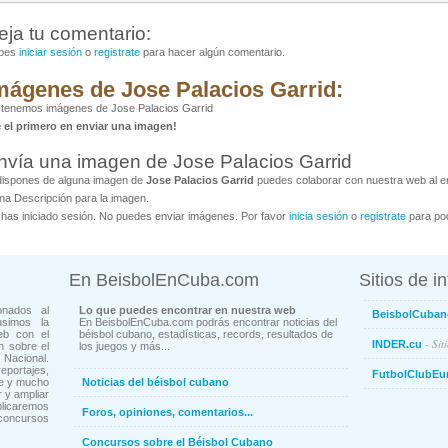
eja tu comentario:
bes
iniciar sesión
o
registrate
para hacer algún comentario.
mágenes de Jose Palacios Garrid:
tenemos imágenes de Jose Palacios Garrid
é el primero en enviar una imagen!
nvía una imagen de Jose Palacios Garrid
dispones de alguna imagen de
Jose Palacios Garrid
puedes colaborar con nuestra web al en
na Descripción para la imagen.
has iniciado sesión. No puedes enviar imágenes. Por favor
inicia sesión
o
registrate
para pod
En BeisbolEnCuba.com
Sitios de i
onados al
Lo que puedes encontrar en nuestra web
BeisbolCuban
usimos la
En BeisbolEnCuba.com podrás encontrar noticias del
eb con el
béisbol cubano, estadísticas, records, resultados de
- Sit
INDER.cu
n sobre el
los juegos y más...
Nacional.
ortajes,
FutbolClubEu
ne y mucho
Noticias del béisbol cubano
 y ampliar
blicaremos
Foros, opiniones, comentarios...
concursos
Concursos sobre el Béisbol Cubano