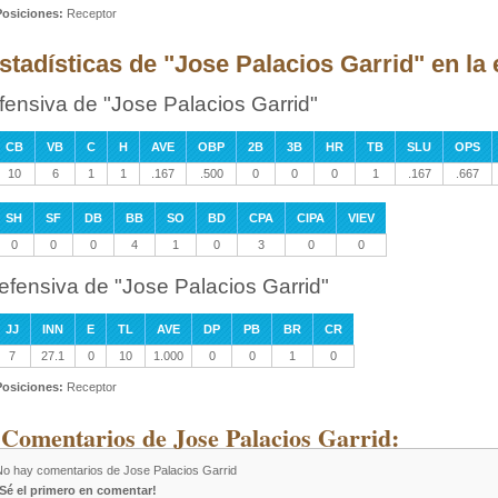
Posiciones:
Receptor
stadísticas de "Jose Palacios Garrid" en la 
fensiva de "Jose Palacios Garrid"
CB
VB
C
H
AVE
OBP
2B
3B
HR
TB
SLU
OPS
10
6
1
1
.167
.500
0
0
0
1
.167
.667
SH
SF
DB
BB
SO
BD
CPA
CIPA
VIEV
0
0
0
4
1
0
3
0
0
efensiva de "Jose Palacios Garrid"
JJ
INN
E
TL
AVE
DP
PB
BR
CR
7
27.1
0
10
1.000
0
0
1
0
Posiciones:
Receptor
 Comentarios de Jose Palacios Garrid:
No hay comentarios de Jose Palacios Garrid
¡Sé el primero en comentar!