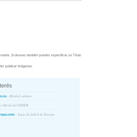
viarla. Si deseas también puedes especificar un Título
er publicar imágenes.
nterés
- Béisbol cubano
o.cu
io Oficial del INDER
- Ligas de futbol de Europa
ropa.com