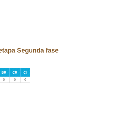
 etapa Segunda fase
BR
CR
CI
0
0
0