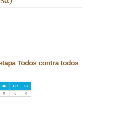
 etapa Todos contra todos
BR
CR
CI
0
0
0