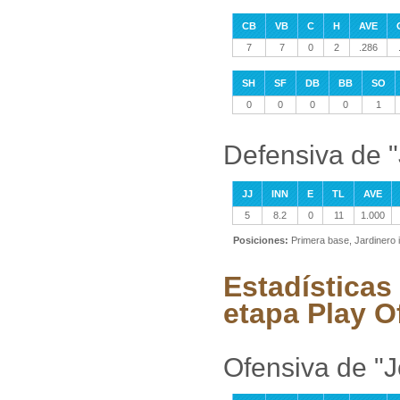
CB
VB
C
H
AVE
7
7
0
2
.286
SH
SF
DB
BB
SO
0
0
0
0
1
Defensiva de 
JJ
INN
E
TL
AVE
5
8.2
0
11
1.000
Posiciones:
Primera base, Jardinero 
Estadísticas
etapa Play O
Ofensiva de "