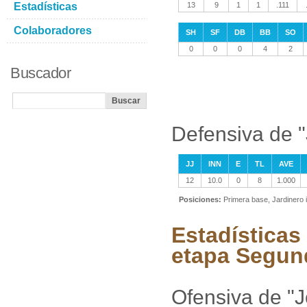
Estadísticas
13
9
1
1
.111
Colaboradores
SH
SF
DB
BB
SO
0
0
0
4
2
Buscador
Defensiva de 
JJ
INN
E
TL
AVE
12
10.0
0
8
1.000
Posiciones:
Primera base, Jardinero 
Estadísticas
etapa Segun
Ofensiva de "