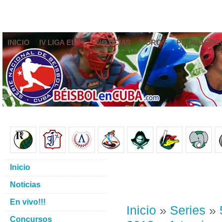
INICIO
IV LIGA ELITE
NOTICIAS
FOROS
PRONÓSTIC
Inicio
Noticias
En vivo!!!
Inicio
»
Series
»
Concursos