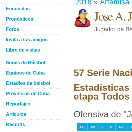
2018
»
Artemisa
Encuestas
Jose A. 
Pronósticos
Jugador de Bé
Foros
Invita a tus amigos
Libro de visitas
Series de Béisbol
57 Serie Nac
Equipos de Cuba
Estadios de béisbol
Estadísticas
Provincias de Cuba
etapa Todos 
Reportajes
Ofensiva de "
Artículos
Records
CB
VB
C
H
AVE