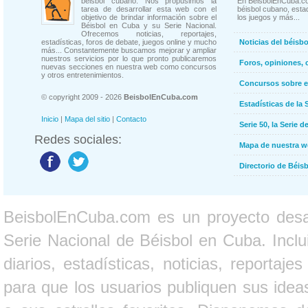
béisbol cubano. Nos propusimos la
En BeisbolEnCuba.co
tarea de desarrollar esta web con el
béisbol cubano, estad
objetivo de brindar información sobre el
los juegos y más...
Béisbol en Cuba y su Serie Nacional.
Ofrecemos noticias, reportajes,
estadísticas, foros de debate, juegos online y mucho
Noticias del béisb
más... Constantemente buscamos mejorar y ampliar
nuestros servicios por lo que pronto publicaremos
Foros, opiniones, 
nuevas secciones en nuestra web como concursos
y otros entretenimientos.
Concursos sobre e
© copyright 2009 - 2026
BeisbolEnCuba.com
Estadísticas de la 
Inicio
|
Mapa del sitio
|
Contacto
Serie 50, la Serie d
Redes sociales:
Mapa de nuestra 
Directorio de Béi
BeisbolEnCuba.com es un proyecto desarr
Serie Nacional de Béisbol en Cuba. Inclui
diarios, estadísticas, noticias, report
para que los usuarios publiquen sus ideas