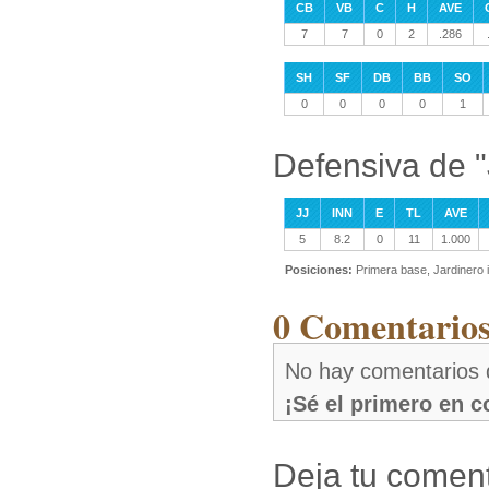
CB
VB
C
H
AVE
7
7
0
2
.286
SH
SF
DB
BB
SO
0
0
0
0
1
Defensiva de 
JJ
INN
E
TL
AVE
5
8.2
0
11
1.000
Posiciones:
Primera base, Jardinero 
0 Comentarios
No hay comentarios 
¡Sé el primero en 
Deja tu coment