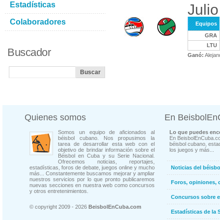
Estadísticas
Juli
Colaboradores
Equipos
GRA
LTU
Buscador
Ganó:
Alejan
Quienes somos
En BeisbolE
Somos un equipo de aficionados al
Lo que puedes enco
béisbol cubano. Nos propusimos la
En BeisbolEnCuba.co
tarea de desarrollar esta web con el
béisbol cubano, estad
objetivo de brindar información sobre el
los juegos y más...
Béisbol en Cuba y su Serie Nacional.
Ofrecemos noticias, reportajes,
estadísticas, foros de debate, juegos online y mucho
Noticias del béisb
más... Constantemente buscamos mejorar y ampliar
nuestros servicios por lo que pronto publicaremos
Foros, opiniones, 
nuevas secciones en nuestra web como concursos
y otros entretenimientos.
Concursos sobre e
© copyright 2009 - 2026
BeisbolEnCuba.com
Estadísticas de la 