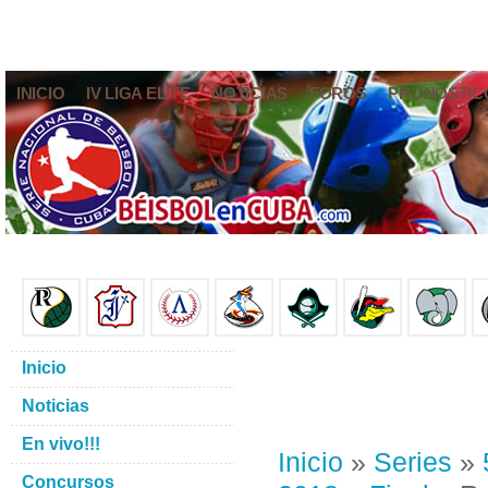
INICIO
IV LIGA ELITE
NOTICIAS
FOROS
PRONÓSTIC
Inicio
Noticias
En vivo!!!
Inicio
»
Series
»
Concursos