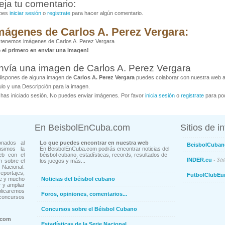
eja tu comentario:
bes
iniciar sesión
o
registrate
para hacer algún comentario.
mágenes de Carlos A. Perez Vergara:
tenemos imágenes de Carlos A. Perez Vergara
é el primero en enviar una imagen!
nvía una imagen de Carlos A. Perez Vergara
dispones de alguna imagen de
Carlos A. Perez Vergara
puedes colaborar con nuestra web al
ulo y una Descripción para la imagen.
has iniciado sesión. No puedes enviar imágenes. Por favor
inicia sesión
o
registrate
para pod
En BeisbolEnCuba.com
Sitios de i
onados al
Lo que puedes encontrar en nuestra web
BeisbolCuban
usimos la
En BeisbolEnCuba.com podrás encontrar noticias del
eb con el
béisbol cubano, estadísticas, records, resultados de
- Sit
INDER.cu
n sobre el
los juegos y más...
Nacional.
ortajes,
FutbolClubEu
ne y mucho
Noticias del béisbol cubano
 y ampliar
blicaremos
Foros, opiniones, comentarios...
concursos
Concursos sobre el Béisbol Cubano
.com
Estadísticas de la Serie Nacional