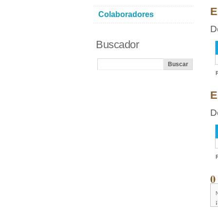
E
Colaboradores
D
Buscador
E
D
0