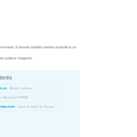
 enviarla. Si deseas también puedes especificar un
er publicar imágenes.
nterés
- Béisbol cubano
o.cu
io Oficial del INDER
- Ligas de futbol de Europa
ropa.com