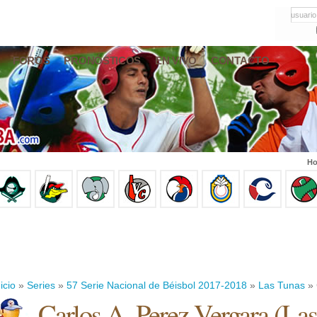
usuario
FOROS
PRONÓSTICOS
EN VIVO
CONTACTO
Ho
icio
»
Series
»
57 Serie Nacional de Béisbol 2017-2018
»
Las Tunas
» 
Carlos A. Perez Vergara
(
Las