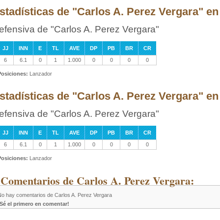
stadísticas de "Carlos A. Perez Vergara" en
efensiva de "Carlos A. Perez Vergara"
JJ
INN
E
TL
AVE
DP
PB
BR
CR
6
6.1
0
1
1.000
0
0
0
0
Posiciones:
Lanzador
stadísticas de "Carlos A. Perez Vergara" en 
efensiva de "Carlos A. Perez Vergara"
JJ
INN
E
TL
AVE
DP
PB
BR
CR
6
6.1
0
1
1.000
0
0
0
0
Posiciones:
Lanzador
 Comentarios de Carlos A. Perez Vergara:
No hay comentarios de Carlos A. Perez Vergara
¡Sé el primero en comentar!