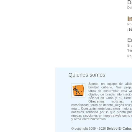
D
De
I
No 
¡S
E
Si 
Tít
No 
Quienes somos
Somos un equipo de afici
béisbol cubano. Nos prop
tarea de desarrollar esta w
objetivo de brindar informació
Béisbol en Cuba y su Serie 
Ofrecemos noticias, rep
estadísticas, foros de debate, juegos onli
más... Constantemente buscamos mejorar
nuestros servicios por lo que pronto pu
nuevas secciones en nuestra web como 
y otros entretenimientos.
© copyright 2009 - 2026
BeisbolEnCuba