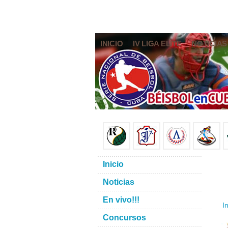
INICIO
IV LIGA ELITE
NOTICIAS
Inicio
Noticias
En vivo!!!
In
Concursos