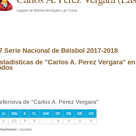
Jugador de Béisbol
del
Equipo Las Tunas
7 Serie Nacional de Béisbol 2017-2018
stadísticas de "Carlos A. Perez Vergara" en
odos
efensiva de "Carlos A. Perez Vergara"
JJ
INN
E
TL
AVE
DP
PB
BR
CR
2
2.1
0
0
-
0
0
0
0
Posiciones:
Lanzador