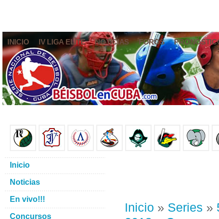
INICIO
IV LIGA ELITE
NOTICIAS
FOROS
PRONÓSTIC
Inicio
Noticias
En vivo!!!
Inicio
»
Series
»
Concursos