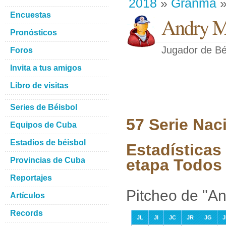
2018
»
Granma
»
Encuestas
Andry M.
Pronósticos
Jugador de Bé
Foros
Invita a tus amigos
Libro de visitas
Series de Béisbol
57 Serie Nac
Equipos de Cuba
Estadios de béisbol
Estadísticas
Provincias de Cuba
etapa Todos 
Reportajes
Pitcheo de "An
Artículos
Records
JL
JI
JC
JR
JG
J