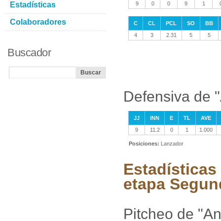
Estadísticas
9
0
0
9
1
Colaboradores
C
CL
PCL
SO
BB
4
3
2.31
5
5
Buscador
Defensiva de "
JJ
INN
E
TL
AVE
9
11.2
0
1
1.000
Posiciones:
Lanzador
Estadísticas
etapa Segun
Pitcheo de "An