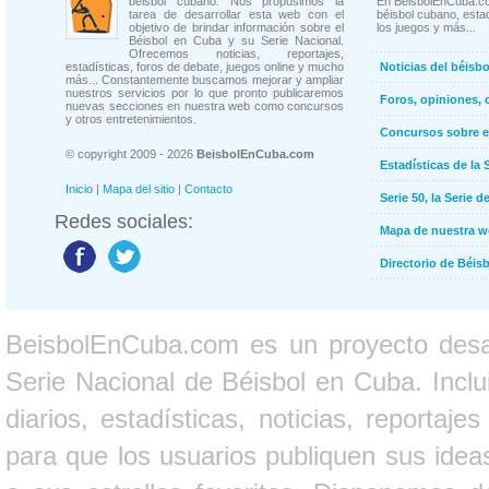
béisbol cubano. Nos propusimos la
En BeisbolEnCuba.co
tarea de desarrollar esta web con el
béisbol cubano, estad
objetivo de brindar información sobre el
los juegos y más...
Béisbol en Cuba y su Serie Nacional.
Ofrecemos noticias, reportajes,
estadísticas, foros de debate, juegos online y mucho
Noticias del béisb
más... Constantemente buscamos mejorar y ampliar
nuestros servicios por lo que pronto publicaremos
Foros, opiniones, 
nuevas secciones en nuestra web como concursos
y otros entretenimientos.
Concursos sobre e
© copyright 2009 - 2026
BeisbolEnCuba.com
Estadísticas de la 
Inicio
|
Mapa del sitio
|
Contacto
Serie 50, la Serie d
Redes sociales:
Mapa de nuestra 
Directorio de Béi
BeisbolEnCuba.com es un proyecto desarr
Serie Nacional de Béisbol en Cuba. Inclui
diarios, estadísticas, noticias, report
para que los usuarios publiquen sus ideas