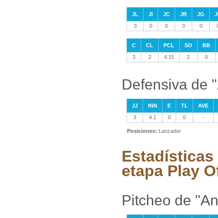
JL
JI
JC
JR
JG
J
3
0
0
3
0
C
CL
PCL
SO
BB
3
2
4.15
2
0
Defensiva de "
JJ
INN
E
TL
AVE
3
4.1
0
0
-
Posiciones:
Lanzador
Estadísticas
etapa Play O
Pitcheo de "An