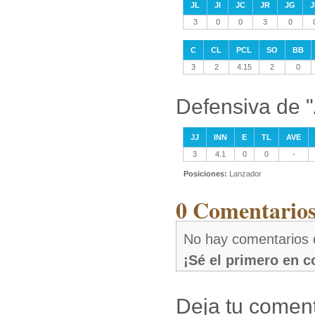
JL
JI
JC
JR
JG
J
3
0
0
3
0
C
CL
PCL
SO
BB
3
2
4.15
2
0
Defensiva de "
JJ
INN
E
TL
AVE
3
4.1
0
0
-
Posiciones:
Lanzador
0 Comentarios
No hay comentarios 
¡Sé el primero en 
Deja tu coment