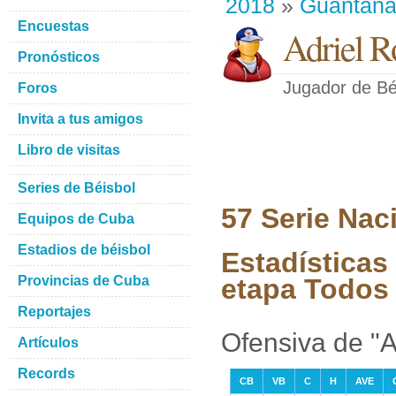
2018
»
Guantan
Encuestas
Adriel R
Pronósticos
Jugador de Bé
Foros
Invita a tus amigos
Libro de visitas
Series de Béisbol
57 Serie Nac
Equipos de Cuba
Estadios de béisbol
Estadísticas
Provincias de Cuba
etapa Todos 
Reportajes
Ofensiva de "A
Artículos
Records
CB
VB
C
H
AVE