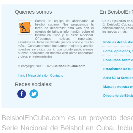
Quienes somos
En BeisbolE
Somos un equipo de aficionados al
Lo que puedes enco
béisbol cubano. Nos propusimos la
En BeisbolEnCuba.co
tarea de desarrollar esta web con el
béisbol cubano, estad
objetivo de brindar información sobre el
los juegos y más...
Béisbol en Cuba y su Serie Nacional.
Ofrecemos noticias, reportajes,
estadísticas, foros de debate, juegos online y mucho
Noticias del béisb
más... Constantemente buscamos mejorar y ampliar
nuestros servicios por lo que pronto publicaremos
Foros, opiniones, 
nuevas secciones en nuestra web como concursos
y otros entretenimientos.
Concursos sobre e
© copyright 2009 - 2026
BeisbolEnCuba.com
Estadísticas de la 
Inicio
|
Mapa del sitio
|
Contacto
Serie 50, la Serie d
Redes sociales:
Mapa de nuestra 
Directorio de Béi
BeisbolEnCuba.com es un proyecto desarr
Serie Nacional de Béisbol en Cuba. Inclui