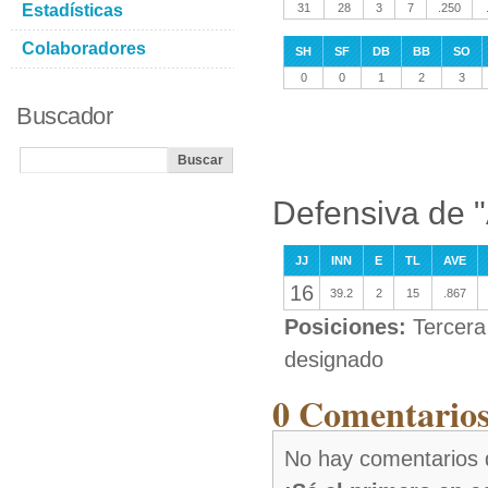
Estadísticas
31
28
3
7
.250
Colaboradores
SH
SF
DB
BB
SO
0
0
1
2
3
Buscador
Defensiva de 
JJ
INN
E
TL
AVE
16
39.2
2
15
.867
Posiciones:
Tercera
designado
0 Comentarios
No hay comentarios 