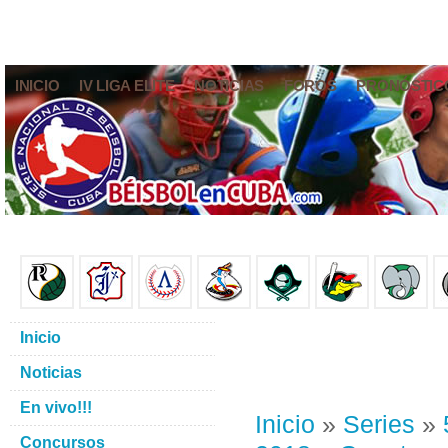
INICIO
IV LIGA ELITE
NOTICIAS
FOROS
PRONÓSTIC
Inicio
Noticias
En vivo!!!
Inicio
»
Series
»
Concursos