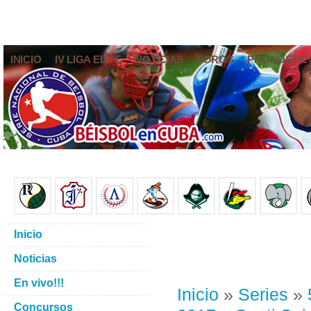
INICIO
IV LIGA ELITE
NOTICIAS
FOROS
PRONÓSTIC
Inicio
Noticias
En vivo!!!
Inicio
»
Series
»
Concursos