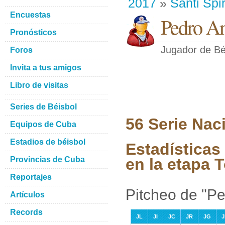
2017
»
Santi Spir
Encuestas
Pedro An
Pronósticos
Jugador de Bé
Foros
Invita a tus amigos
Libro de visitas
Series de Béisbol
56 Serie Nac
Equipos de Cuba
Estadios de béisbol
Estadísticas
Provincias de Cuba
en la etapa 
Reportajes
Pitcheo de "P
Artículos
Records
JL
JI
JC
JR
JG
J