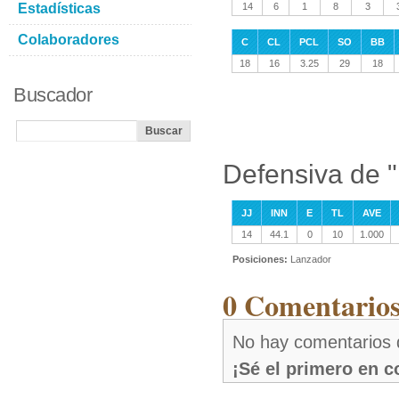
Estadísticas
14
6
1
8
3
Colaboradores
C
CL
PCL
SO
BB
18
16
3.25
29
18
Buscador
Defensiva de 
JJ
INN
E
TL
AVE
14
44.1
0
10
1.000
Posiciones:
Lanzador
0 Comentarios
No hay comentarios 
¡Sé el primero en 