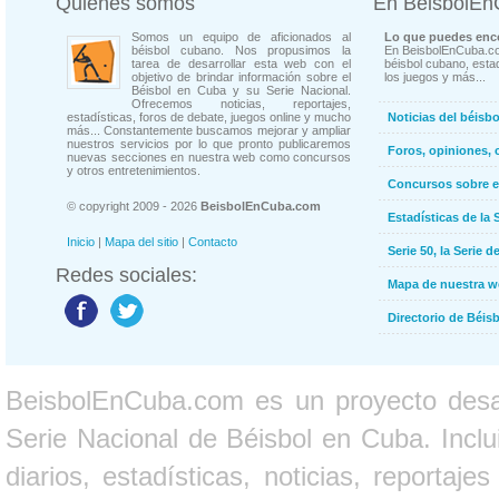
Quienes somos
En BeisbolE
Somos un equipo de aficionados al
Lo que puedes enco
béisbol cubano. Nos propusimos la
En BeisbolEnCuba.co
tarea de desarrollar esta web con el
béisbol cubano, estad
objetivo de brindar información sobre el
los juegos y más...
Béisbol en Cuba y su Serie Nacional.
Ofrecemos noticias, reportajes,
estadísticas, foros de debate, juegos online y mucho
Noticias del béisb
más... Constantemente buscamos mejorar y ampliar
nuestros servicios por lo que pronto publicaremos
Foros, opiniones, 
nuevas secciones en nuestra web como concursos
y otros entretenimientos.
Concursos sobre e
© copyright 2009 - 2026
BeisbolEnCuba.com
Estadísticas de la 
Inicio
|
Mapa del sitio
|
Contacto
Serie 50, la Serie d
Redes sociales:
Mapa de nuestra 
Directorio de Béi
BeisbolEnCuba.com es un proyecto desarr
Serie Nacional de Béisbol en Cuba. Inclui
diarios, estadísticas, noticias, report