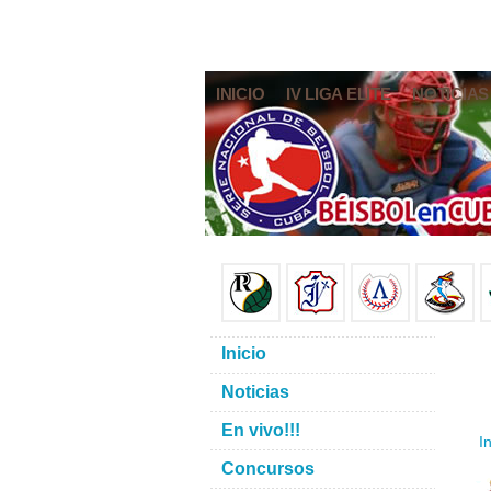
INICIO
IV LIGA ELITE
NOTICIAS
Inicio
Noticias
En vivo!!!
In
Concursos