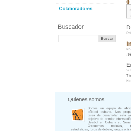
0
Colaboradores
Buscador
D
De
I
No
¡S
E
Si 
Tít
No 
Quienes somos
Somos un equipo de afici
béisbol cubano. Nos prop
tarea de desarrollar esta w
objetivo de brindar informació
Béisbol en Cuba y su Serie 
Ofrecemos noticias, rep
estadísticas, foros de debate, juegos onli