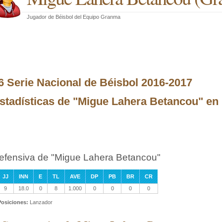
Jugador de Béisbol
del
Equipo Granma
6 Serie Nacional de Béisbol 2016-2017
stadísticas de "Migue Lahera Betancou" en 
efensiva de "Migue Lahera Betancou"
JJ
INN
E
TL
AVE
DP
PB
BR
CR
9
18.0
0
8
1.000
0
0
0
0
Posiciones:
Lanzador