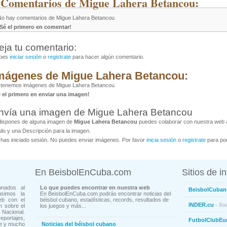
 Comentarios de Migue Lahera Betancou:
No hay comentarios de Migue Lahera Betancou
¡Sé el primero en comentar!
eja tu comentario:
bes
iniciar sesión
o
registrate
para hacer algún comentario.
mágenes de Migue Lahera Betancou:
 tenemos imágenes de Migue Lahera Betancou
é el primero en enviar una imagen!
nvía una imagen de Migue Lahera Betancou
dispones de alguna imagen de
Migue Lahera Betancou
puedes colaborar con nuestra web al
ulo y una Descripción para la imagen.
has iniciado sesión. No puedes enviar imágenes. Por favor
inicia sesión
o
registrate
para pod
En BeisbolEnCuba.com
Sitios de i
onados al
Lo que puedes encontrar en nuestra web
BeisbolCuban
usimos la
En BeisbolEnCuba.com podrás encontrar noticias del
eb con el
béisbol cubano, estadísticas, records, resultados de
- Sit
INDER.cu
n sobre el
los juegos y más...
Nacional.
ortajes,
FutbolClubEu
ne y mucho
Noticias del béisbol cubano