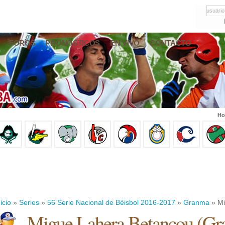
usuario
FOROS
PRONÓSTICOS
EN VIVO
CONTACTO
Ho
icio
»
Series
»
56 Serie Nacional de Béisbol 2016-2017
»
Granma
» Mi
Migue Lahera Betancou
(
Gr