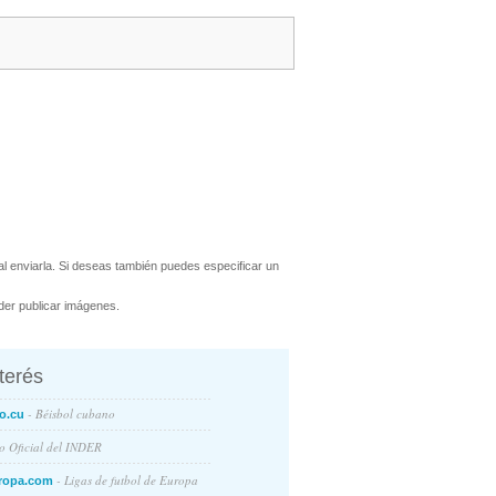
 enviarla. Si deseas también puedes especificar un
er publicar imágenes.
nterés
- Béisbol cubano
o.cu
io Oficial del INDER
- Ligas de futbol de Europa
ropa.com