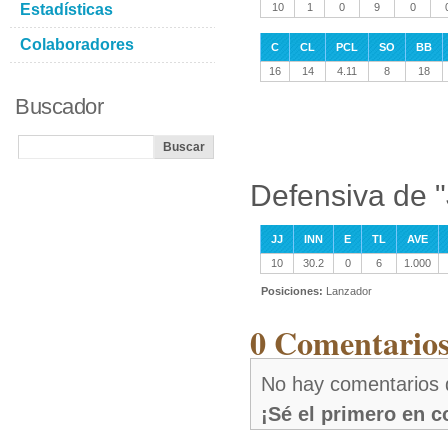
Estadísticas
10
1
0
9
0
Colaboradores
C
CL
PCL
SO
BB
16
14
4.11
8
18
Buscador
Defensiva de 
JJ
INN
E
TL
AVE
10
30.2
0
6
1.000
Posiciones:
Lanzador
0 Comentarios
No hay comentarios 
¡Sé el primero en 