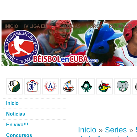
INICIO
IV LIGA ELITE
NOTICIAS
FOROS
PRONÓSTIC
Inicio
Noticias
En vivo!!!
Inicio
»
Series
»
Concursos