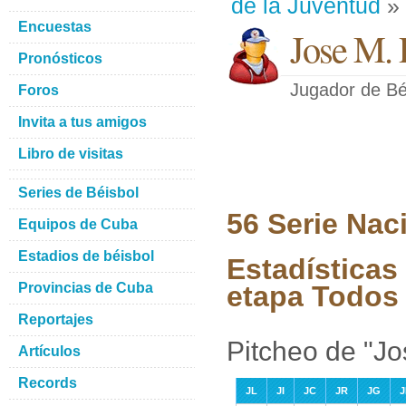
de la Juventud
» 
Encuestas
Jose M. 
Pronósticos
Jugador de Bé
Foros
Invita a tus amigos
Libro de visitas
Series de Béisbol
56 Serie Nac
Equipos de Cuba
Estadios de béisbol
Estadísticas
Provincias de Cuba
etapa Todos 
Reportajes
Pitcheo de "Jo
Artículos
Records
JL
JI
JC
JR
JG
J