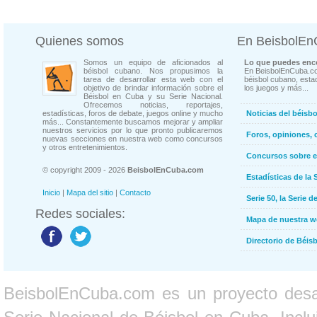
Quienes somos
En BeisbolE
Somos un equipo de aficionados al
Lo que puedes enco
béisbol cubano. Nos propusimos la
En BeisbolEnCuba.co
tarea de desarrollar esta web con el
béisbol cubano, estad
objetivo de brindar información sobre el
los juegos y más...
Béisbol en Cuba y su Serie Nacional.
Ofrecemos noticias, reportajes,
estadísticas, foros de debate, juegos online y mucho
Noticias del béisb
más... Constantemente buscamos mejorar y ampliar
nuestros servicios por lo que pronto publicaremos
Foros, opiniones, 
nuevas secciones en nuestra web como concursos
y otros entretenimientos.
Concursos sobre e
© copyright 2009 - 2026
BeisbolEnCuba.com
Estadísticas de la 
Inicio
|
Mapa del sitio
|
Contacto
Serie 50, la Serie d
Redes sociales:
Mapa de nuestra 
Directorio de Béi
BeisbolEnCuba.com es un proyecto desarr