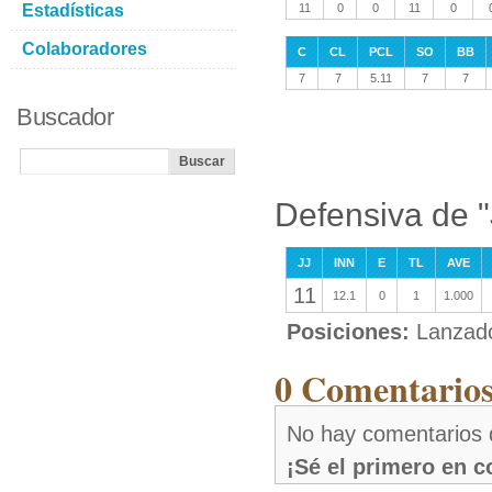
Estadísticas
11
0
0
11
0
Colaboradores
C
CL
PCL
SO
BB
7
7
5.11
7
7
Buscador
Defensiva de "
JJ
INN
E
TL
AVE
11
12.1
0
1
1.000
Posiciones:
Lanzad
0 Comentarios
No hay comentarios 
¡Sé el primero en 