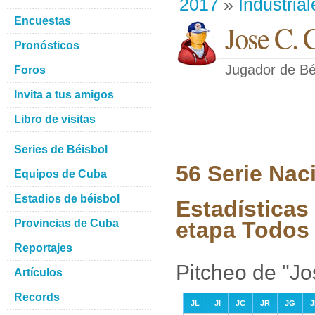
2017
»
Industrial
Encuestas
Jose C. 
Pronósticos
Jugador de Bé
Foros
Invita a tus amigos
Libro de visitas
Series de Béisbol
56 Serie Nac
Equipos de Cuba
Estadios de béisbol
Estadísticas
Provincias de Cuba
etapa Todos 
Reportajes
Pitcheo de "Jo
Artículos
Records
JL
JI
JC
JR
JG
J