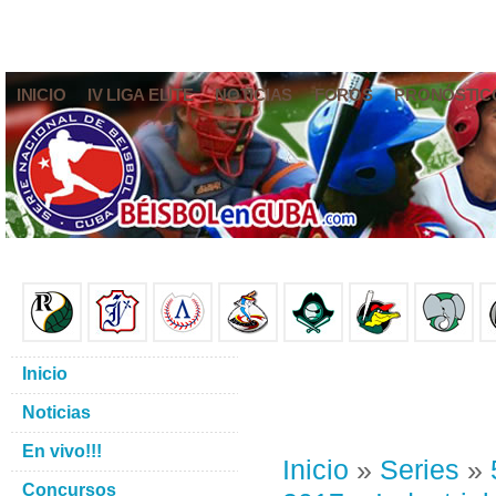
INICIO
IV LIGA ELITE
NOTICIAS
FOROS
PRONÓSTIC
Inicio
Noticias
En vivo!!!
Inicio
»
Series
»
Concursos