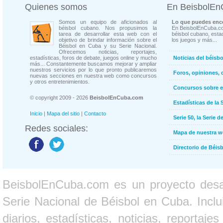
Quienes somos
En BeisbolE
Somos un equipo de aficionados al
Lo que puedes enco
béisbol cubano. Nos propusimos la
En BeisbolEnCuba.co
tarea de desarrollar esta web con el
béisbol cubano, estad
objetivo de brindar información sobre el
los juegos y más...
Béisbol en Cuba y su Serie Nacional.
Ofrecemos noticias, reportajes,
estadísticas, foros de debate, juegos online y mucho
Noticias del béisb
más... Constantemente buscamos mejorar y ampliar
nuestros servicios por lo que pronto publicaremos
Foros, opiniones, 
nuevas secciones en nuestra web como concursos
y otros entretenimientos.
Concursos sobre e
© copyright 2009 - 2026
BeisbolEnCuba.com
Estadísticas de la 
Inicio
|
Mapa del sitio
|
Contacto
Serie 50, la Serie d
Redes sociales:
Mapa de nuestra 
Directorio de Béi
BeisbolEnCuba.com es un proyecto desarr
Serie Nacional de Béisbol en Cuba. Inclui
diarios, estadísticas, noticias, report