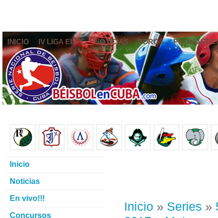
INICIO
IV LIGA ELITE
NOTICIAS
FOROS
PRONÓSTIC
Inicio
Noticias
En vivo!!!
Inicio
»
Series
»
Concursos