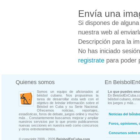
Envía una ima
Si dispones de algun
nuestra web al enviarl
Descripción para la i
No has iniciado sesió
registrate
para poder 
Quienes somos
En BeisbolE
Somos un equipo de aficionados al
Lo que puedes enco
béisbol cubano. Nos propusimos la
En BeisbolEnCuba.co
tarea de desarrollar esta web con el
béisbol cubano, estad
objetivo de brindar información sobre el
los juegos y más...
Béisbol en Cuba y su Serie Nacional.
Ofrecemos noticias, reportajes,
estadísticas, foros de debate, juegos online y mucho
Noticias del béisb
más... Constantemente buscamos mejorar y ampliar
nuestros servicios por lo que pronto publicaremos
Foros, opiniones, 
nuevas secciones en nuestra web como concursos
y otros entretenimientos.
Concursos sobre e
© copyright 2009 - 2026
BeisbolEnCuba.com