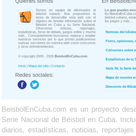
Quienes somos
En BeisbolE
Somos un equipo de aficionados al
Lo que puedes enco
béisbol cubano. Nos propusimos la
En BeisbolEnCuba.co
tarea de desarrollar esta web con el
béisbol cubano, estad
objetivo de brindar información sobre el
los juegos y más...
Béisbol en Cuba y su Serie Nacional.
Ofrecemos noticias, reportajes,
estadísticas, foros de debate, juegos online y mucho
Noticias del béisb
más... Constantemente buscamos mejorar y ampliar
nuestros servicios por lo que pronto publicaremos
Foros, opiniones, 
nuevas secciones en nuestra web como concursos
y otros entretenimientos.
Concursos sobre e
© copyright 2009 - 2026
BeisbolEnCuba.com
Estadísticas de la 
Inicio
|
Mapa del sitio
|
Contacto
Serie 50, la Serie d
Redes sociales:
Mapa de nuestra 
Directorio de Béi
BeisbolEnCuba.com es un proyecto desarr
Serie Nacional de Béisbol en Cuba. Inclui
diarios, estadísticas, noticias, report