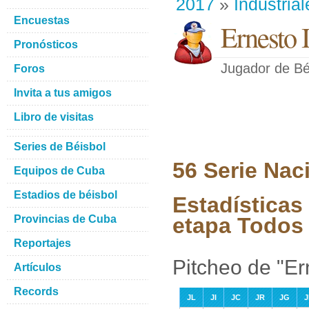
2017
»
Industrial
Encuestas
Ernesto 
Pronósticos
Jugador de Bé
Foros
Invita a tus amigos
Libro de visitas
Series de Béisbol
56 Serie Nac
Equipos de Cuba
Estadios de béisbol
Estadísticas
Provincias de Cuba
etapa Todos 
Reportajes
Pitcheo de "Er
Artículos
Records
JL
JI
JC
JR
JG
J