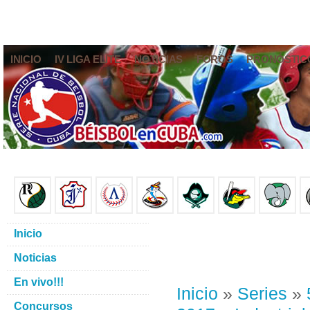
INICIO
IV LIGA ELITE
NOTICIAS
FOROS
PRONÓSTIC
Inicio
Noticias
En vivo!!!
Inicio
»
Series
»
Concursos