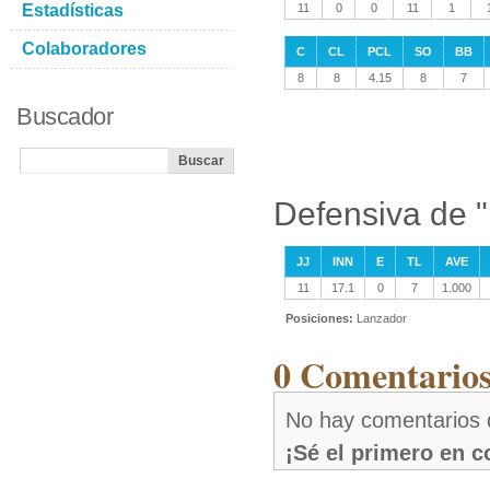
Estadísticas
11
0
0
11
1
Colaboradores
C
CL
PCL
SO
BB
8
8
4.15
8
7
Buscador
Defensiva de "
JJ
INN
E
TL
AVE
11
17.1
0
7
1.000
Posiciones:
Lanzador
0 Comentarios 
No hay comentarios d
¡Sé el primero en 