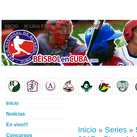
INICIO
IV LIGA ELITE
NOTICIAS
FOROS
PRONÓSTIC
Inicio
Noticias
En vivo!!!
Inicio
»
Series
»
Concursos