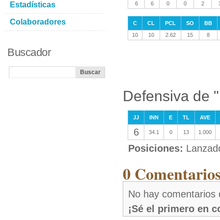
Estadísticas
6
6
0
0
2
Colaboradores
C
CL
PCL
SO
BB
10
10
2.62
15
8
Buscador
Defensiva de 
JJ
INN
E
TL
AVE
6
34.1
0
13
1.000
Posiciones:
Lanzad
0 Comentarios
No hay comentarios 
¡Sé el primero en 