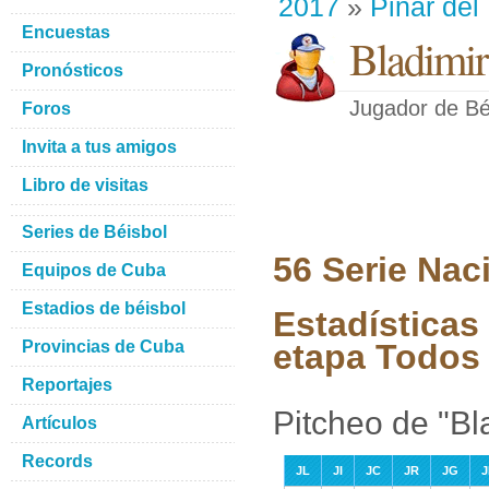
2017
»
Pinar del
Encuestas
Bladimi
Pronósticos
Jugador de Bé
Foros
Invita a tus amigos
Libro de visitas
Series de Béisbol
56 Serie Nac
Equipos de Cuba
Estadios de béisbol
Estadísticas
Provincias de Cuba
etapa Todos 
Reportajes
Pitcheo de "B
Artículos
Records
JL
JI
JC
JR
JG
J