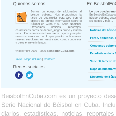
Quienes somos
En BeisbolE
Somos un equipo de aficionados al
Lo que puedes enco
béisbol cubano. Nos propusimos la
En BeisbolEnCuba.co
tarea de desarrollar esta web con el
béisbol cubano, estad
objetivo de brindar información sobre el
los juegos y más...
Béisbol en Cuba y su Serie Nacional.
Ofrecemos noticias, reportajes,
estadísticas, foros de debate, juegos online y mucho
Noticias del béisb
más... Constantemente buscamos mejorar y ampliar
nuestros servicios por lo que pronto publicaremos
Foros, opiniones, 
nuevas secciones en nuestra web como concursos
y otros entretenimientos.
Concursos sobre e
© copyright 2009 - 2026
BeisbolEnCuba.com
Estadísticas de la 
Inicio
|
Mapa del sitio
|
Contacto
Serie 50, la Serie d
Redes sociales:
Mapa de nuestra 
Directorio de Béi
BeisbolEnCuba.com es un proyecto desarr
Serie Nacional de Béisbol en Cuba. Inclui
diarios, estadísticas, noticias, report