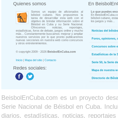
Quienes somos
En BeisbolE
Somos un equipo de aficionados al
Lo que puedes enco
béisbol cubano. Nos propusimos la
En BeisbolEnCuba.co
tarea de desarrollar esta web con el
béisbol cubano, estad
objetivo de brindar información sobre el
los juegos y más...
Béisbol en Cuba y su Serie Nacional.
Ofrecemos noticias, reportajes,
estadísticas, foros de debate, juegos online y mucho
Noticias del béisb
más... Constantemente buscamos mejorar y ampliar
nuestros servicios por lo que pronto publicaremos
Foros, opiniones, 
nuevas secciones en nuestra web como concursos
y otros entretenimientos.
Concursos sobre e
© copyright 2009 - 2026
BeisbolEnCuba.com
Estadísticas de la 
Inicio
|
Mapa del sitio
|
Contacto
Serie 50, la Serie d
Redes sociales:
Mapa de nuestra 
Directorio de Béi
BeisbolEnCuba.com es un proyecto desarr
Serie Nacional de Béisbol en Cuba. Inclui
diarios, estadísticas, noticias, report