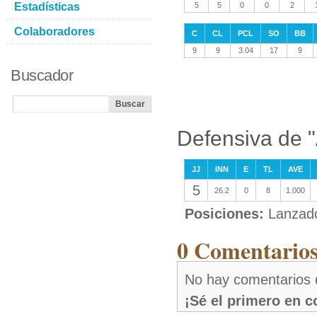
Estadísticas
5
5
0
0
2
Colaboradores
C
CL
PCL
SO
BB
9
9
3.04
17
9
Buscador
Defensiva de "
JJ
INN
E
TL
AVE
5
26.2
0
8
1.000
Posiciones:
Lanzad
0 Comentarios
No hay comentarios 
¡Sé el primero en 