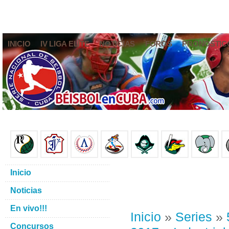
INICIO
IV LIGA ELITE
NOTICIAS
FOROS
PRONÓSTIC
Inicio
Noticias
En vivo!!!
Inicio
»
Series
»
Concursos