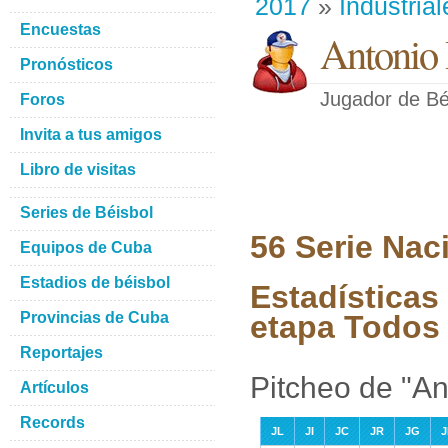
2017
»
Industrial
Encuestas
Antonio 
Pronósticos
Jugador de Bé
Foros
Invita a tus amigos
Libro de visitas
Series de Béisbol
56 Serie Nac
Equipos de Cuba
Estadios de béisbol
Estadísticas
Provincias de Cuba
etapa Todos 
Reportajes
Pitcheo de "An
Artículos
Records
JL
JI
JC
JR
JG
J