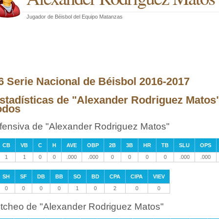
Jugador de Béisbol
del
Equipo Matanzas
6 Serie Nacional de Béisbol 2016-2017
stadísticas de "Alexander Rodriguez Matos"
odos
fensiva de "Alexander Rodriguez Matos"
CB
VB
C
H
AVE
OBP
2B
3B
HR
TB
SLU
OPS
1
1
0
0
.000
.000
0
0
0
0
.000
.000
SH
SF
DB
BB
SO
BD
CPA
CIPA
VIEV
0
0
0
0
1
0
2
0
0
itcheo de "Alexander Rodriguez Matos"