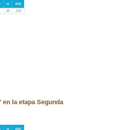
E
H
AVE
1
20
.274
" en la etapa Segunda
E
H
AVE