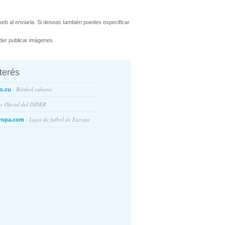
eb al enviarla. Si deseas también puedes especificar
er publicar imágenes.
nterés
- Béisbol cubano
o.cu
io Oficial del INDER
- Ligas de futbol de Europa
ropa.com