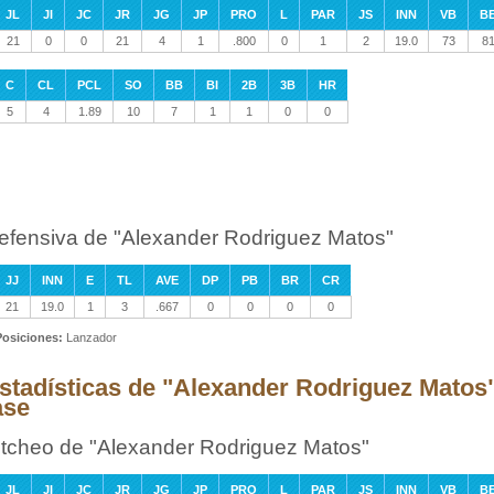
JL
JI
JC
JR
JG
JP
PRO
L
PAR
JS
INN
VB
B
21
0
0
21
4
1
.800
0
1
2
19.0
73
8
C
CL
PCL
SO
BB
BI
2B
3B
HR
5
4
1.89
10
7
1
1
0
0
efensiva de "Alexander Rodriguez Matos"
JJ
INN
E
TL
AVE
DP
PB
BR
CR
21
19.0
1
3
.667
0
0
0
0
Posiciones:
Lanzador
stadísticas de "Alexander Rodriguez Matos
ase
itcheo de "Alexander Rodriguez Matos"
JL
JI
JC
JR
JG
JP
PRO
L
PAR
JS
INN
VB
B