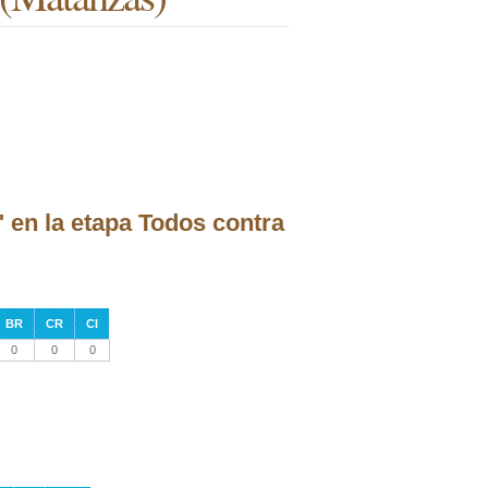
 en la etapa Todos contra
BR
CR
CI
0
0
0