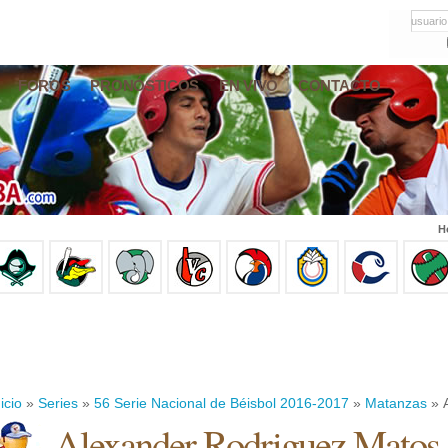
usuario
FOROS
PRONÓSTICOS
EN VIVO
CONTACTO
H
icio
»
Series
»
56 Serie Nacional de Béisbol 2016-2017
»
Matanzas
» 
Alexander Rodriguez Matos