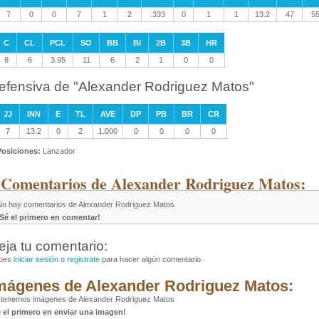
7
0
0
7
1
2
.333
0
1
1
13.2
47
5
C
CL
PCL
SO
BB
BI
2B
3B
HR
8
6
3.95
11
6
2
1
0
0
efensiva de "Alexander Rodriguez Matos"
JJ
INN
E
TL
AVE
DP
PB
BR
CR
7
13.2
0
2
1.000
0
0
0
0
Posiciones:
Lanzador
 Comentarios de Alexander Rodriguez Matos:
No hay comentarios de Alexander Rodriguez Matos
¡Sé el primero en comentar!
eja tu comentario:
bes
iniciar sesión
o
registrate
para hacer algún comentario.
mágenes de Alexander Rodriguez Matos:
 tenemos imágenes de Alexander Rodriguez Matos
é el primero en enviar una imagen!