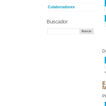
Colaboradores
Buscador
D
E
f
P