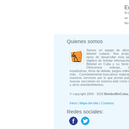
E
Si 
un 
No 
Quienes somos
Somos un equipo de afici
béisbol cubano. Nos prop
tarea de desarrollar esta w
objetivo de brindar informació
Béisbol en Cuba y su Serie 
Ofrecemos noticias, rep
estadísticas, foros de debate, juegos onli
más... Constantemente buscamos mejorar
nuestros servicios por lo que pronto pu
nuevas secciones en nuestra web como 
y otros entretenimientos.
© copyright 2009 - 2026
BeisbolEnCuba
Inicio
|
Mapa del sitio
|
Contacto
Redes sociales: