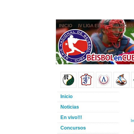
INICIO
IV LIGA ELITE
NOTICIAS
Inicio
Noticias
En vivo!!!
In
Concursos