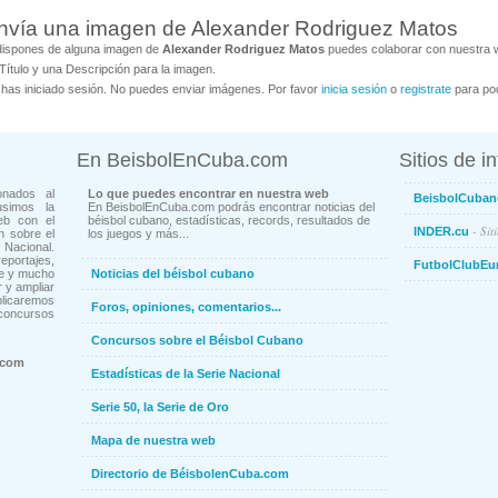
nvía una imagen de Alexander Rodriguez Matos
dispones de alguna imagen de
Alexander Rodriguez Matos
puedes colaborar con nuestra w
Título y una Descripción para la imagen.
has iniciado sesión. No puedes enviar imágenes. Por favor
inicia sesión
o
registrate
para pod
En BeisbolEnCuba.com
Sitios de i
onados al
Lo que puedes encontrar en nuestra web
BeisbolCuban
usimos la
En BeisbolEnCuba.com podrás encontrar noticias del
eb con el
béisbol cubano, estadísticas, records, resultados de
- Sit
INDER.cu
n sobre el
los juegos y más...
Nacional.
ortajes,
FutbolClubEu
ne y mucho
Noticias del béisbol cubano
 y ampliar
blicaremos
Foros, opiniones, comentarios...
concursos
Concursos sobre el Béisbol Cubano
.com
Estadísticas de la Serie Nacional
Serie 50, la Serie de Oro
Mapa de nuestra web
Directorio de BéisbolenCuba.com