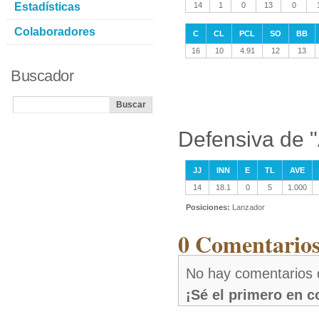
Estadísticas
14
1
0
13
0
Colaboradores
C
CL
PCL
SO
BB
16
10
4.91
12
13
Buscador
Defensiva de "
JJ
INN
E
TL
AVE
14
18.1
0
5
1.000
Posiciones:
Lanzador
0 Comentarios
No hay comentarios 
¡Sé el primero en 