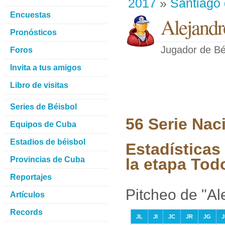
2017
»
Santiago
Encuestas
Alejandr
Pronósticos
Jugador de Bé
Foros
Invita a tus amigos
Libro de visitas
Series de Béisbol
56 Serie Nac
Equipos de Cuba
Estadios de béisbol
Estadísticas
Provincias de Cuba
la etapa Tod
Reportajes
Pitcheo de "Al
Artículos
Records
JL
JI
JC
JR
JG
J