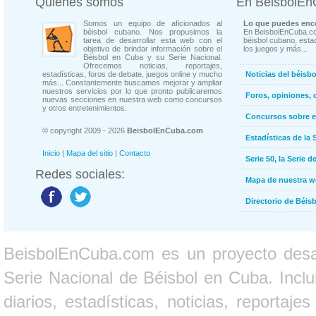
Quienes somos
En BeisbolE
Somos un equipo de aficionados al
Lo que puedes enco
béisbol cubano. Nos propusimos la
En BeisbolEnCuba.co
tarea de desarrollar esta web con el
béisbol cubano, estad
objetivo de brindar información sobre el
los juegos y más...
Béisbol en Cuba y su Serie Nacional.
Ofrecemos noticias, reportajes,
estadísticas, foros de debate, juegos online y mucho
Noticias del béisb
más... Constantemente buscamos mejorar y ampliar
nuestros servicios por lo que pronto publicaremos
Foros, opiniones, 
nuevas secciones en nuestra web como concursos
y otros entretenimientos.
Concursos sobre e
© copyright 2009 - 2026
BeisbolEnCuba.com
Estadísticas de la 
Inicio
|
Mapa del sitio
|
Contacto
Serie 50, la Serie d
Redes sociales:
Mapa de nuestra 
Directorio de Béi
BeisbolEnCuba.com es un proyecto desarr
Serie Nacional de Béisbol en Cuba. Inclui
diarios, estadísticas, noticias, report