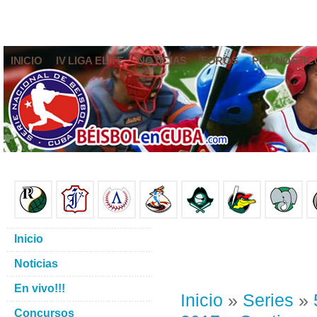
INICIO
IV LIGA ELITE
NOTICIAS
FOROS
PRONÓSTIC
Inicio
Noticias
En vivo!!!
Inicio
»
Series
»
Concursos