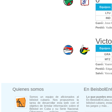
Equipos
LTU
IND
Ganó:
Jose P
Perdió:
Yudie
Vict
Equipos
GRA
MTZ
Ganó:
Yoanni
Perdió:
Edgar
Salvó:
Yosva
Quienes somos
En BeisbolE
Somos un equipo de aficionados al
Lo que puedes enco
béisbol cubano. Nos propusimos la
En BeisbolEnCuba.co
tarea de desarrollar esta web con el
béisbol cubano, estad
objetivo de brindar información sobre el
los juegos y más...
Béisbol en Cuba y su Serie Nacional.
Ofrecemos noticias, reportajes,