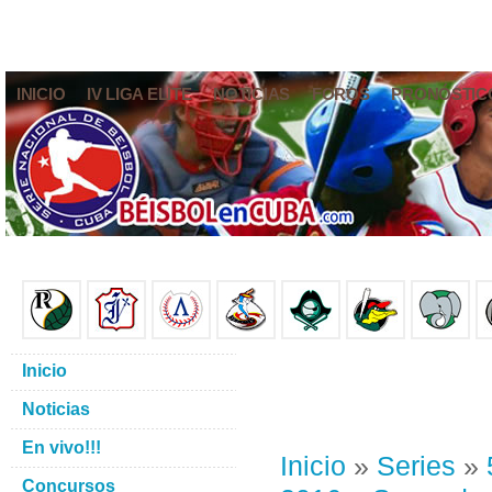
INICIO
IV LIGA ELITE
NOTICIAS
FOROS
PRONÓSTIC
Inicio
Noticias
En vivo!!!
Inicio
»
Series
»
Concursos