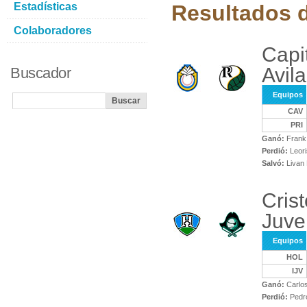
Estadísticas
Resultados d
Colaboradores
Capi
Avila
Buscador
Equipos
CAV
PRI
Ganó:
Frank 
Perdió:
Leori
Salvó:
Livan 
Crist
Juve
Equipos
HOL
IJV
Ganó:
Carlos
Perdió:
Pedro