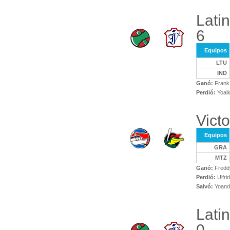
Lati
6
Equipos
LTU
IND
Ganó:
Frank 
Perdió:
Yoalk
Vict
Equipos
GRA
MTZ
Ganó:
Freddy
Perdió:
Ulfri
Salvó:
Yoand
Lati
0