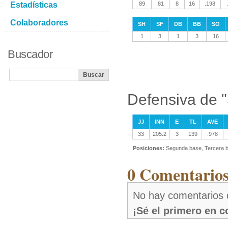
Estadísticas
89
81
8
16
.198
Colaboradores
SH
SF
DB
BB
SO
1
3
1
3
16
Buscador
Defensiva de 
JJ
INN
E
TL
AVE
33
205.2
3
139
.978
Posiciones:
Segunda base, Tercera 
0 Comentarios
No hay comentarios
¡Sé el primero en 