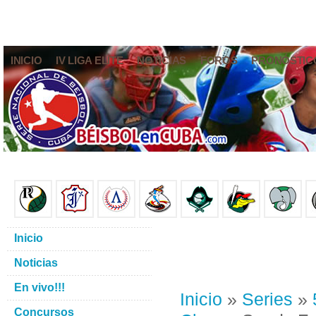
INICIO
IV LIGA ELITE
NOTICIAS
FOROS
PRONÓSTIC
Inicio
Noticias
En vivo!!!
Inicio
»
Series
»
Concursos