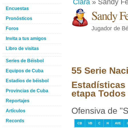
Clara
» Sandy Fe
Encuestas
Sandy F
Pronósticos
Jugador de Bé
Foros
Invita a tus amigos
Libro de visitas
Series de Béisbol
55 Serie Nac
Equipos de Cuba
Estadios de béisbol
Estadísticas
Provincias de Cuba
etapa Todos 
Reportajes
Ofensiva de "
Artículos
Records
CB
VB
C
H
AVE