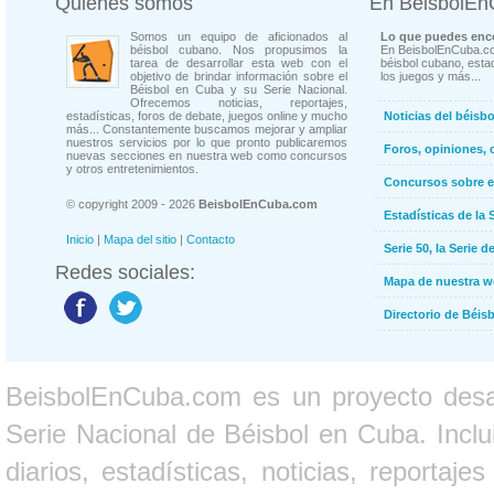
Quienes somos
En BeisbolE
Somos un equipo de aficionados al
Lo que puedes enco
béisbol cubano. Nos propusimos la
En BeisbolEnCuba.co
tarea de desarrollar esta web con el
béisbol cubano, estad
objetivo de brindar información sobre el
los juegos y más...
Béisbol en Cuba y su Serie Nacional.
Ofrecemos noticias, reportajes,
estadísticas, foros de debate, juegos online y mucho
Noticias del béisb
más... Constantemente buscamos mejorar y ampliar
nuestros servicios por lo que pronto publicaremos
Foros, opiniones, 
nuevas secciones en nuestra web como concursos
y otros entretenimientos.
Concursos sobre e
© copyright 2009 - 2026
BeisbolEnCuba.com
Estadísticas de la 
Inicio
|
Mapa del sitio
|
Contacto
Serie 50, la Serie d
Redes sociales:
Mapa de nuestra 
Directorio de Béi
BeisbolEnCuba.com es un proyecto desarr
Serie Nacional de Béisbol en Cuba. Inclui
diarios, estadísticas, noticias, report