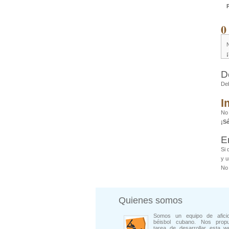
0
D
De
I
No 
¡S
E
Si 
y u
No 
Quienes somos
Somos un equipo de afici
béisbol cubano. Nos prop
tarea de desarrollar esta w