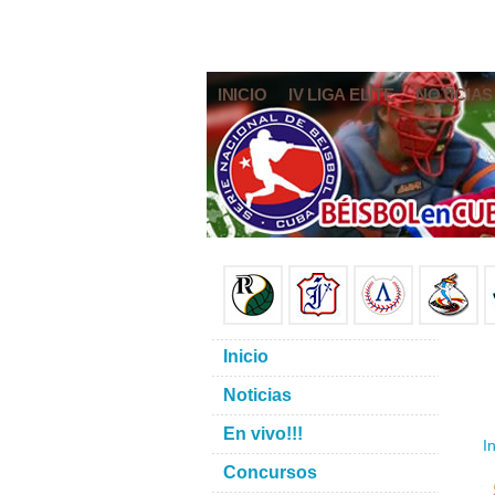
INICIO
IV LIGA ELITE
NOTICIAS
Inicio
Noticias
En vivo!!!
In
Concursos