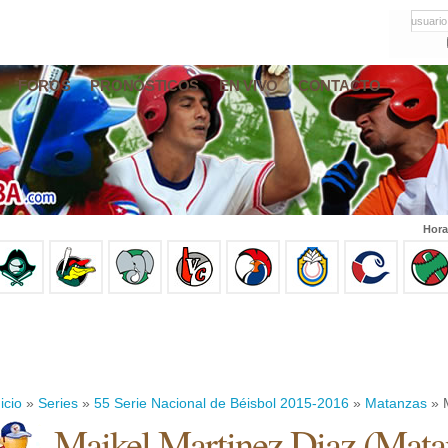
usuario
FOROS
PRONÓSTICOS
EN VIVO
CONTACTO
Hora
icio
»
Series
»
55 Serie Nacional de Béisbol 2015-2016
»
Matanzas
» M
Maikel Martinez Diaz
(
Mata