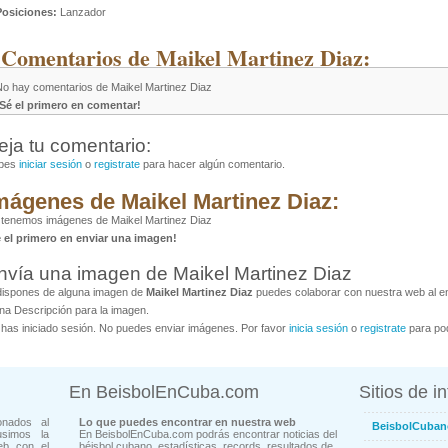
Posiciones:
Lanzador
 Comentarios de Maikel Martinez Diaz:
No hay comentarios de Maikel Martinez Diaz
¡Sé el primero en comentar!
eja tu comentario:
bes
iniciar sesión
o
registrate
para hacer algún comentario.
mágenes de Maikel Martinez Diaz:
tenemos imágenes de Maikel Martinez Diaz
é el primero en enviar una imagen!
nvía una imagen de Maikel Martinez Diaz
dispones de alguna imagen de
Maikel Martinez Diaz
puedes colaborar con nuestra web al env
na Descripción para la imagen.
has iniciado sesión. No puedes enviar imágenes. Por favor
inicia sesión
o
registrate
para pod
En BeisbolEnCuba.com
Sitios de i
onados al
Lo que puedes encontrar en nuestra web
BeisbolCuban
usimos la
En BeisbolEnCuba.com podrás encontrar noticias del
eb con el
béisbol cubano, estadísticas, records, resultados de