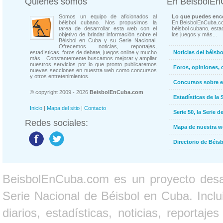
Quienes somos
En BeisbolE
Somos un equipo de aficionados al
Lo que puedes enco
béisbol cubano. Nos propusimos la
En BeisbolEnCuba.co
tarea de desarrollar esta web con el
béisbol cubano, estad
objetivo de brindar información sobre el
los juegos y más...
Béisbol en Cuba y su Serie Nacional.
Ofrecemos noticias, reportajes,
estadísticas, foros de debate, juegos online y mucho
Noticias del béisb
más... Constantemente buscamos mejorar y ampliar
nuestros servicios por lo que pronto publicaremos
Foros, opiniones, 
nuevas secciones en nuestra web como concursos
y otros entretenimientos.
Concursos sobre e
© copyright 2009 - 2026
BeisbolEnCuba.com
Estadísticas de la 
Inicio
|
Mapa del sitio
|
Contacto
Serie 50, la Serie d
Redes sociales:
Mapa de nuestra 
Directorio de Béi
BeisbolEnCuba.com es un proyecto desarr
Serie Nacional de Béisbol en Cuba. Inclui
diarios, estadísticas, noticias, report