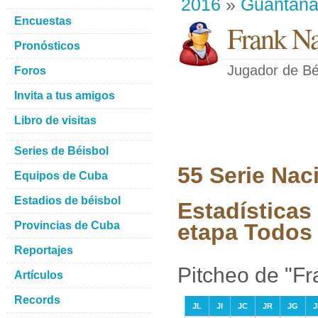
2016
»
Guantan
Encuestas
Frank N
Pronósticos
Jugador de Bé
Foros
Invita a tus amigos
Libro de visitas
Series de Béisbol
55 Serie Nac
Equipos de Cuba
Estadios de béisbol
Estadísticas
Provincias de Cuba
etapa Todos 
Reportajes
Pitcheo de "F
Artículos
Records
JL
JI
JC
JR
JG
J