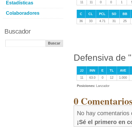
Estadísticas
11
11
0
0
1
Colaboradores
C
CL
PCL
SO
BB
36
33
4.71
31
25
Buscador
Defensiva de 
JJ
INN
E
TL
AVE
11
63.0
0
12
1.000
Posiciones:
Lanzador
0 Comentarios
No hay comentarios 
¡Sé el primero en 