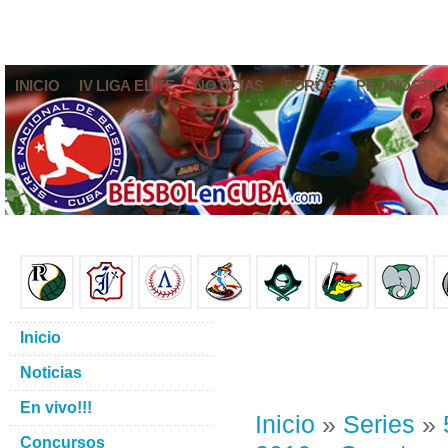
INICIO
IV LIGA ELITE
NOTICIAS
FOROS
PRONÓSTIC
Inicio
Noticias
En vivo!!!
Inicio
»
Series
»
Concursos