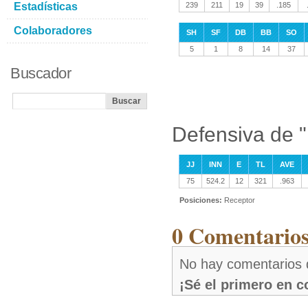
Estadísticas
239
211
19
39
.185
Colaboradores
SH
SF
DB
BB
SO
5
1
8
14
37
Buscador
Defensiva de "F
JJ
INN
E
TL
AVE
75
524.2
12
321
.963
Posiciones:
Receptor
0 Comentarios 
No hay comentarios d
¡Sé el primero en 