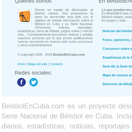
Quienes somos
En BeisbolE
Somos un equipo de aficionados al
Lo que puedes enco
béisbol cubano. Nos propusimos la
En BeisbolEnCuba.co
tarea de desarrollar esta web con el
béisbol cubano, estad
objetivo de brindar información sobre el
los juegos y más...
Béisbol en Cuba y su Serie Nacional.
Ofrecemos noticias, reportajes,
estadísticas, foros de debate, juegos online y mucho
Noticias del béisb
más... Constantemente buscamos mejorar y ampliar
nuestros servicios por lo que pronto publicaremos
Foros, opiniones, 
nuevas secciones en nuestra web como concursos
y otros entretenimientos.
Concursos sobre e
© copyright 2009 - 2026
BeisbolEnCuba.com
Estadísticas de la 
Inicio
|
Mapa del sitio
|
Contacto
Serie 50, la Serie d
Redes sociales:
Mapa de nuestra 
Directorio de Béi
BeisbolEnCuba.com es un proyecto desarr
Serie Nacional de Béisbol en Cuba. Inclui
diarios, estadísticas, noticias, report