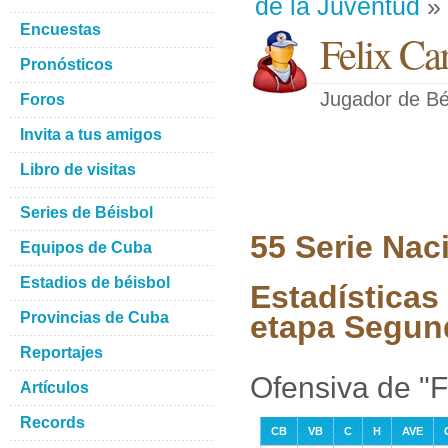
de la Juventud
» 
Encuestas
Felix Car
Pronósticos
Jugador de Bé
Foros
Invita a tus amigos
Libro de visitas
Series de Béisbol
55 Serie Nac
Equipos de Cuba
Estadios de béisbol
Estadísticas 
Provincias de Cuba
etapa Segun
Reportajes
Ofensiva de "Fe
Artículos
Records
CB
VB
C
H
AVE