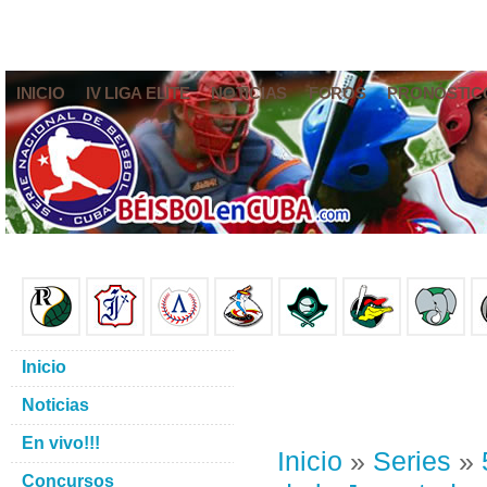
INICIO
IV LIGA ELITE
NOTICIAS
FOROS
PRONÓSTIC
Inicio
Noticias
En vivo!!!
Inicio
»
Series
»
Concursos