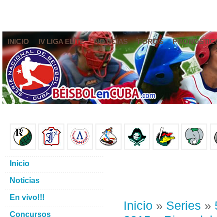
INICIO
IV LIGA ELITE
NOTICIAS
FOROS
PRONÓSTIC
Inicio
Noticias
En vivo!!!
Inicio
»
Series
»
Concursos