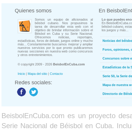
Quienes somos
En BeisbolE
Somos un equipo de aficionados al
Lo que puedes enco
béisbol cubano. Nos propusimos la
En BeisbolEnCuba.co
tarea de desarrollar esta web con el
béisbol cubano, estad
objetivo de brindar información sobre el
los juegos y más...
Béisbol en Cuba y su Serie Nacional.
Ofrecemos noticias, reportajes,
estadísticas, foros de debate, juegos online y mucho
Noticias del béisb
más... Constantemente buscamos mejorar y ampliar
nuestros servicios por lo que pronto publicaremos
Foros, opiniones, 
nuevas secciones en nuestra web como concursos
y otros entretenimientos.
Concursos sobre e
© copyright 2009 - 2026
BeisbolEnCuba.com
Estadísticas de la 
Inicio
|
Mapa del sitio
|
Contacto
Serie 50, la Serie d
Redes sociales:
Mapa de nuestra 
Directorio de Béi
BeisbolEnCuba.com es un proyecto desarr
Serie Nacional de Béisbol en Cuba. Inclui