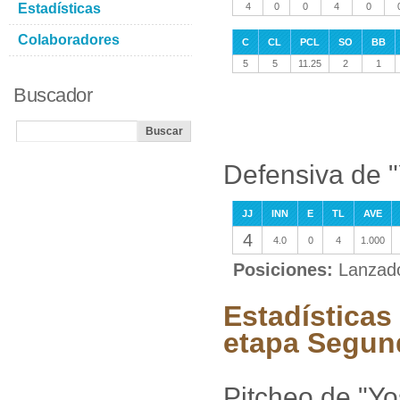
Estadísticas
4
0
0
4
0
Colaboradores
C
CL
PCL
SO
BB
5
5
11.25
2
1
Buscador
Defensiva de 
JJ
INN
E
TL
AVE
4
4.0
0
4
1.000
Posiciones:
Lanzad
Estadísticas
etapa Segun
Pitcheo de "Yo