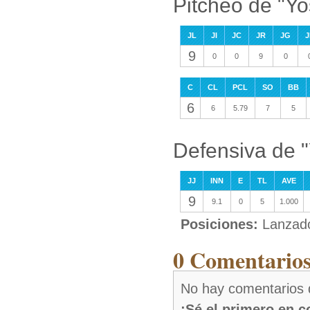
Pitcheo de "Yo
JL
JI
JC
JR
JG
J
9
0
0
9
0
C
CL
PCL
SO
BB
6
6
5.79
7
5
Defensiva de 
JJ
INN
E
TL
AVE
9
9.1
0
5
1.000
Posiciones:
Lanzad
0 Comentarios
No hay comentarios 
¡Sé el primero en 