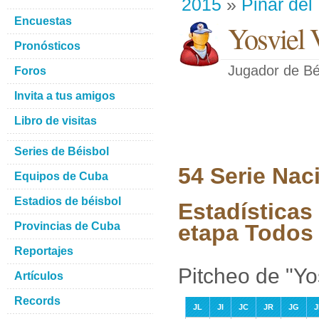
2015
»
Pinar del
Encuestas
Yosviel
Pronósticos
Jugador de Bé
Foros
Invita a tus amigos
Libro de visitas
Series de Béisbol
54 Serie Nac
Equipos de Cuba
Estadios de béisbol
Estadísticas
Provincias de Cuba
etapa Todos 
Reportajes
Pitcheo de "Yo
Artículos
Records
JL
JI
JC
JR
JG
J