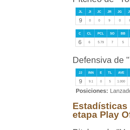
JL
JI
JC
JR
JG
J
9
0
0
9
0
C
CL
PCL
SO
BB
6
6
5.79
7
5
Defensiva de 
JJ
INN
E
TL
AVE
9
9.1
0
5
1.000
Posiciones:
Lanzad
Estadísticas
etapa Play O