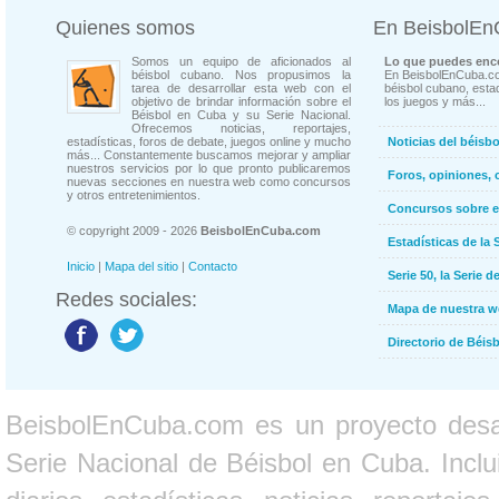
Quienes somos
En BeisbolE
Somos un equipo de aficionados al
Lo que puedes enco
béisbol cubano. Nos propusimos la
En BeisbolEnCuba.co
tarea de desarrollar esta web con el
béisbol cubano, estad
objetivo de brindar información sobre el
los juegos y más...
Béisbol en Cuba y su Serie Nacional.
Ofrecemos noticias, reportajes,
estadísticas, foros de debate, juegos online y mucho
Noticias del béisb
más... Constantemente buscamos mejorar y ampliar
nuestros servicios por lo que pronto publicaremos
Foros, opiniones, 
nuevas secciones en nuestra web como concursos
y otros entretenimientos.
Concursos sobre e
© copyright 2009 - 2026
BeisbolEnCuba.com
Estadísticas de la 
Inicio
|
Mapa del sitio
|
Contacto
Serie 50, la Serie d
Redes sociales:
Mapa de nuestra 
Directorio de Béi
BeisbolEnCuba.com es un proyecto desarr
Serie Nacional de Béisbol en Cuba. Inclui