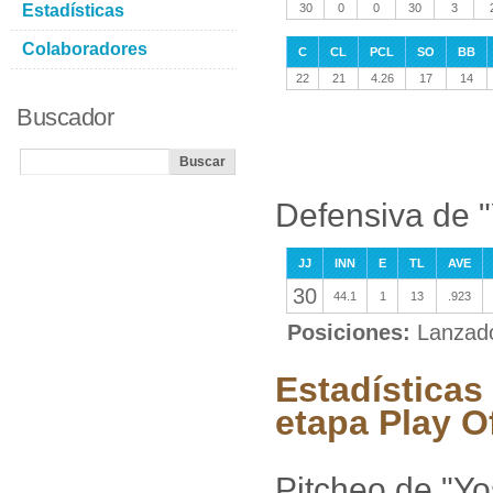
Estadísticas
30
0
0
30
3
Colaboradores
C
CL
PCL
SO
BB
22
21
4.26
17
14
Buscador
Defensiva de 
JJ
INN
E
TL
AVE
30
44.1
1
13
.923
Posiciones:
Lanzad
Estadísticas
etapa Play O
Pitcheo de "Yo