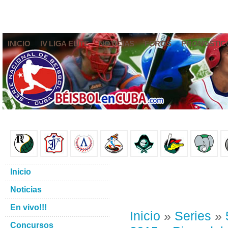
INICIO
IV LIGA ELITE
NOTICIAS
FOROS
PRONÓSTIC
Inicio
Noticias
En vivo!!!
Inicio
»
Series
»
Concursos