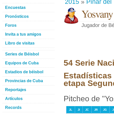
2015
»
Pinar del
Encuestas
Yosvany 
Pronósticos
Jugador de Bé
Foros
Invita a tus amigos
Libro de visitas
Series de Béisbol
54 Serie Nac
Equipos de Cuba
Estadios de béisbol
Estadísticas
Provincias de Cuba
etapa Segun
Reportajes
Pitcheo de "Yo
Artículos
Records
JL
JI
JC
JR
JG
J