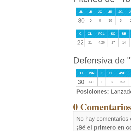
JL
JI
JC
JR
JG
J
30
0
0
30
3
C
CL
PCL
SO
BB
22
21
4.26
17
14
Defensiva de 
JJ
INN
E
TL
AVE
30
44.1
1
13
.923
Posiciones:
Lanzad
0 Comentarios
No hay comentarios 
¡Sé el primero en 