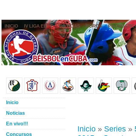
INICIO
IV LIGA ELITE
NOTICIAS
FOROS
PRONÓSTIC
Inicio
Noticias
En vivo!!!
Inicio
»
Series
»
Concursos