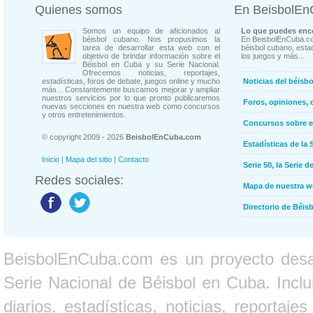
Quienes somos
En BeisbolE
Somos un equipo de aficionados al
Lo que puedes enco
béisbol cubano. Nos propusimos la
En BeisbolEnCuba.co
tarea de desarrollar esta web con el
béisbol cubano, estad
objetivo de brindar información sobre el
los juegos y más...
Béisbol en Cuba y su Serie Nacional.
Ofrecemos noticias, reportajes,
estadísticas, foros de debate, juegos online y mucho
Noticias del béisb
más... Constantemente buscamos mejorar y ampliar
nuestros servicios por lo que pronto publicaremos
Foros, opiniones, 
nuevas secciones en nuestra web como concursos
y otros entretenimientos.
Concursos sobre e
© copyright 2009 - 2026
BeisbolEnCuba.com
Estadísticas de la 
Inicio
|
Mapa del sitio
|
Contacto
Serie 50, la Serie d
Redes sociales:
Mapa de nuestra 
Directorio de Béi
BeisbolEnCuba.com es un proyecto desarr
Serie Nacional de Béisbol en Cuba. Inclui
diarios, estadísticas, noticias, report