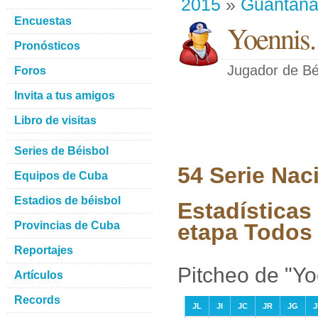
2015
»
Guantan
Encuestas
Yoennis.
Pronósticos
Jugador de Bé
Foros
Invita a tus amigos
Libro de visitas
Series de Béisbol
54 Serie Nac
Equipos de Cuba
Estadios de béisbol
Estadísticas
Provincias de Cuba
etapa Todos 
Reportajes
Pitcheo de "Yo
Artículos
Records
JL
JI
JC
JR
JG
J