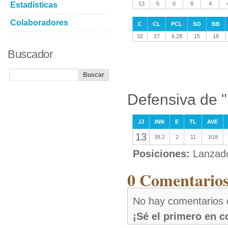
Estadísticas
13
5
0
8
4
Colaboradores
C
CL
PCL
SO
BB
32
27
6.28
15
18
Buscador
Defensiva de 
JJ
INN
E
TL
AVE
13
38.2
2
11
.818
Posiciones:
Lanzad
0 Comentarios
No hay comentarios 
¡Sé el primero en 