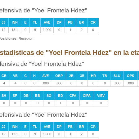
efensiva de "Yoel Frontela Hdez"
JJ
INN
E
TL
AVE
DP
PB
BR
CR
12
13.1
0
9
1.000
0
1
2
0
Posiciones:
Receptor
stadísticas de "Yoel Frontela Hdez" en la et
fensiva de "Yoel Frontela Hdez"
CB
VB
C
H
AVE
OBP
2B
3B
HR
TB
SLU
OPS
4
4
0
0
.000
.000
0
0
0
0
.000
.000
SH
SF
DB
BB
SO
BD
CPA
CIPA
VIEV
0
0
0
0
0
1
0
0
0
efensiva de "Yoel Frontela Hdez"
JJ
INN
E
TL
AVE
DP
PB
BR
CR
12
13.1
0
9
1.000
0
1
2
0