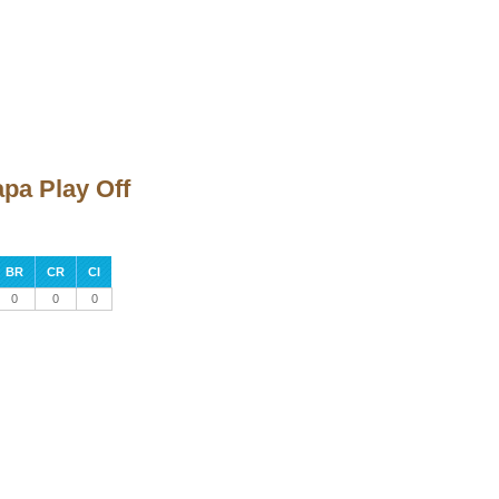
apa Play Off
BR
CR
CI
0
0
0