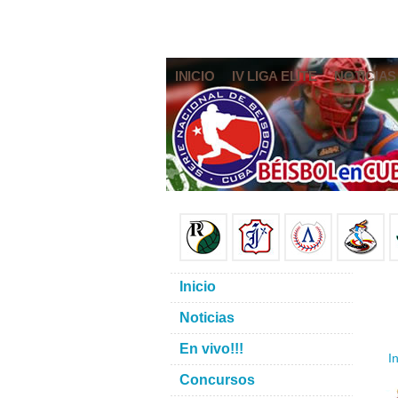
INICIO
IV LIGA ELITE
NOTICIAS
Inicio
Noticias
En vivo!!!
In
Concursos