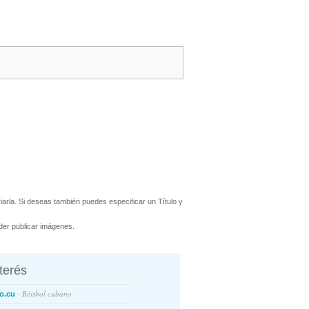
arla. Si deseas también puedes especificar un Título y
er publicar imágenes.
nterés
- Béisbol cubano
o.cu