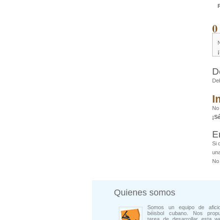
0
D
De
I
No
¡S
E
Si 
una
No 
Quienes somos
Somos un equipo de afici
béisbol cubano. Nos prop
tarea de desarrollar esta w