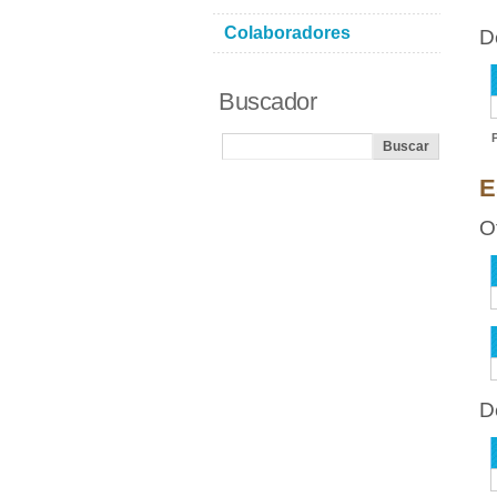
Colaboradores
D
Buscador
E
O
D