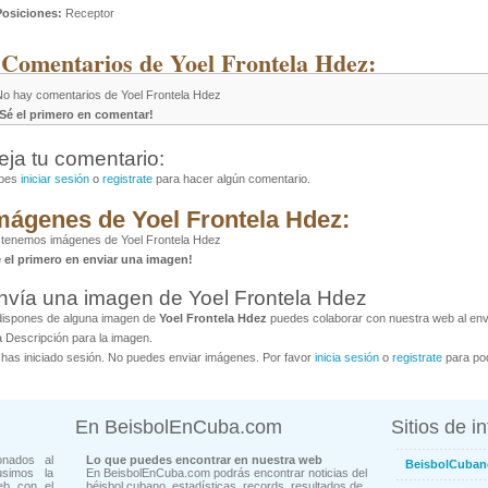
Posiciones:
Receptor
 Comentarios de Yoel Frontela Hdez:
No hay comentarios de Yoel Frontela Hdez
¡Sé el primero en comentar!
eja tu comentario:
bes
iniciar sesión
o
registrate
para hacer algún comentario.
mágenes de Yoel Frontela Hdez:
 tenemos imágenes de Yoel Frontela Hdez
é el primero en enviar una imagen!
nvía una imagen de Yoel Frontela Hdez
dispones de alguna imagen de
Yoel Frontela Hdez
puedes colaborar con nuestra web al envi
 Descripción para la imagen.
has iniciado sesión. No puedes enviar imágenes. Por favor
inicia sesión
o
registrate
para pod
En BeisbolEnCuba.com
Sitios de i
onados al
Lo que puedes encontrar en nuestra web
BeisbolCuban
usimos la
En BeisbolEnCuba.com podrás encontrar noticias del
eb con el
béisbol cubano, estadísticas, records, resultados de