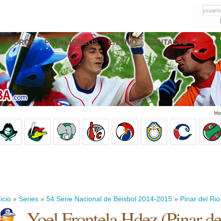
usuario
FOROS
PRONÓSTICOS
EN VIVO
CONTACTO
Ho
icio
»
Series
»
54 Serie Nacional de Béisbol 2014-2015
»
Pinar del Rio
Yoel Frontela Hdez
(
Pinar de