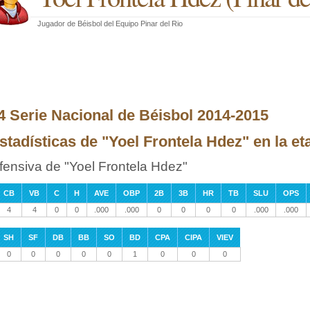
Jugador de Béisbol
del
Equipo Pinar del Rio
4 Serie Nacional de Béisbol 2014-2015
stadísticas de "Yoel Frontela Hdez" en la 
fensiva de "Yoel Frontela Hdez"
CB
VB
C
H
AVE
OBP
2B
3B
HR
TB
SLU
OPS
4
4
0
0
.000
.000
0
0
0
0
.000
.000
SH
SF
DB
BB
SO
BD
CPA
CIPA
VIEV
0
0
0
0
0
1
0
0
0