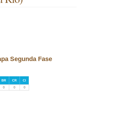
etapa Segunda Fase
BR
CR
CI
0
0
0