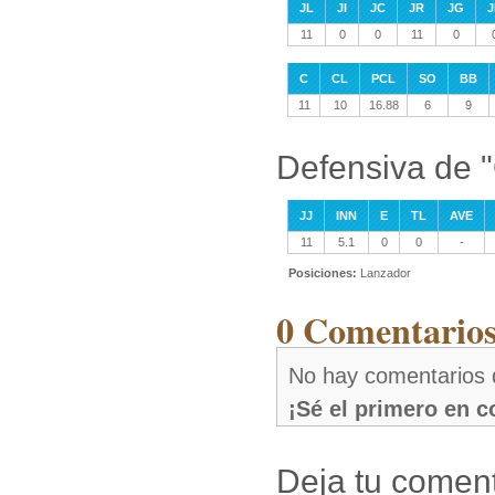
JL
JI
JC
JR
JG
J
11
0
0
11
0
C
CL
PCL
SO
BB
11
10
16.88
6
9
Defensiva de "
JJ
INN
E
TL
AVE
11
5.1
0
0
-
Posiciones:
Lanzador
0 Comentarios
No hay comentarios d
¡Sé el primero en 
Deja tu coment