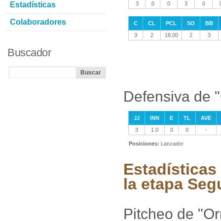
Estadísticas
3
0
0
3
0
Colaboradores
C
CL
PCL
SO
BB
3
2
18.00
2
3
Buscador
Defensiva de "
JJ
INN
E
TL
AVE
3
1.0
0
0
-
Posiciones:
Lanzador
Estadísticas
la etapa Se
Pitcheo de "Or