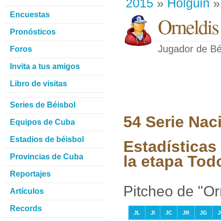
2015
»
Holguin
»
Encuestas
Orneldis
Pronósticos
Jugador de Bé
Foros
Invita a tus amigos
Libro de visitas
Series de Béisbol
54 Serie Nac
Equipos de Cuba
Estadios de béisbol
Estadísticas
Provincias de Cuba
la etapa Tod
Reportajes
Pitcheo de "Or
Artículos
Records
JL
JI
JC
JR
JG
J