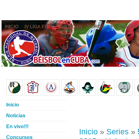
INICIO
IV LIGA ELITE
NOTICIAS
FOROS
PRONÓSTIC
Inicio
Noticias
En vivo!!!
Inicio
»
Series
»
Concursos