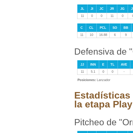
JL
JI
JC
JR
JG
J
11
0
0
11
0
C
CL
PCL
SO
BB
11
10
16.88
6
9
Defensiva de "
JJ
INN
E
TL
AVE
11
5.1
0
0
-
Posiciones:
Lanzador
Estadísticas
la etapa Play
Pitcheo de "Or