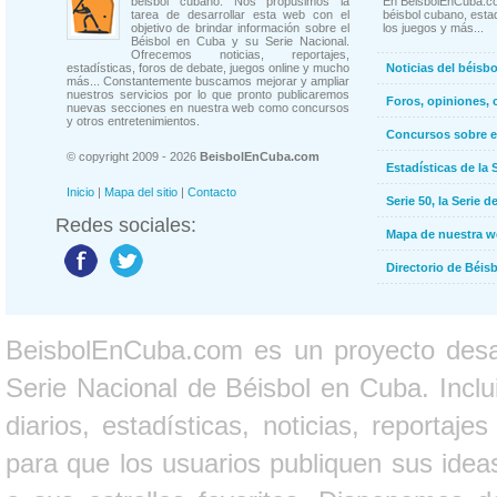
béisbol cubano. Nos propusimos la
En BeisbolEnCuba.co
tarea de desarrollar esta web con el
béisbol cubano, estad
objetivo de brindar información sobre el
los juegos y más...
Béisbol en Cuba y su Serie Nacional.
Ofrecemos noticias, reportajes,
estadísticas, foros de debate, juegos online y mucho
Noticias del béisb
más... Constantemente buscamos mejorar y ampliar
nuestros servicios por lo que pronto publicaremos
Foros, opiniones, 
nuevas secciones en nuestra web como concursos
y otros entretenimientos.
Concursos sobre e
© copyright 2009 - 2026
BeisbolEnCuba.com
Estadísticas de la 
Inicio
|
Mapa del sitio
|
Contacto
Serie 50, la Serie d
Redes sociales:
Mapa de nuestra 
Directorio de Béi
BeisbolEnCuba.com es un proyecto desarr
Serie Nacional de Béisbol en Cuba. Inclui
diarios, estadísticas, noticias, report
para que los usuarios publiquen sus ideas