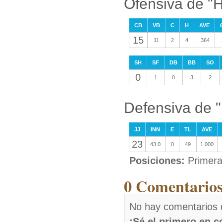
Ofensiva de "
CB
VB
C
H
AVE
15
11
2
4
.364
SH
SF
DB
BB
SO
0
1
0
3
2
Defensiva de 
JJ
INN
E
TL
AVE
23
43.0
0
49
1.000
Posiciones:
Primer
0 Comentarios
No hay comentarios 
¡Sé el primero en 