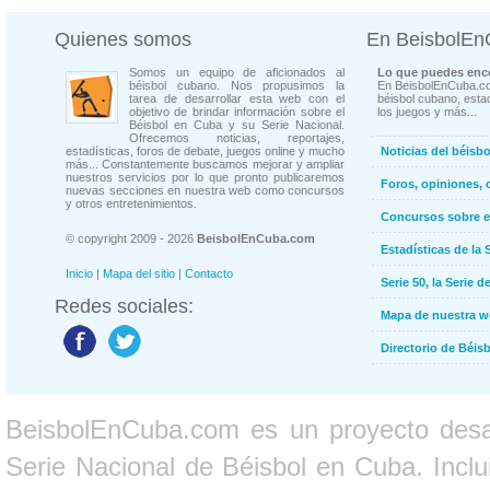
Quienes somos
En BeisbolE
Somos un equipo de aficionados al
Lo que puedes enco
béisbol cubano. Nos propusimos la
En BeisbolEnCuba.co
tarea de desarrollar esta web con el
béisbol cubano, estad
objetivo de brindar información sobre el
los juegos y más...
Béisbol en Cuba y su Serie Nacional.
Ofrecemos noticias, reportajes,
estadísticas, foros de debate, juegos online y mucho
Noticias del béisb
más... Constantemente buscamos mejorar y ampliar
nuestros servicios por lo que pronto publicaremos
Foros, opiniones, 
nuevas secciones en nuestra web como concursos
y otros entretenimientos.
Concursos sobre e
© copyright 2009 - 2026
BeisbolEnCuba.com
Estadísticas de la 
Inicio
|
Mapa del sitio
|
Contacto
Serie 50, la Serie d
Redes sociales:
Mapa de nuestra 
Directorio de Béi
BeisbolEnCuba.com es un proyecto desarr
Serie Nacional de Béisbol en Cuba. Inclui