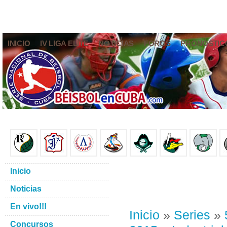
INICIO
IV LIGA ELITE
NOTICIAS
FOROS
PRONÓSTIC
Inicio
Noticias
En vivo!!!
Inicio
»
Series
»
Concursos