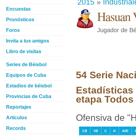
2015
»
Industrial
Encuestas
Hasuan V
Pronósticos
Jugador de Bé
Foros
Invita a tus amigos
Libro de visitas
Series de Béisbol
54 Serie Nac
Equipos de Cuba
Estadios de béisbol
Estadísticas
Provincias de Cuba
etapa Todos 
Reportajes
Ofensiva de "
Artículos
Records
CB
VB
C
H
AVE