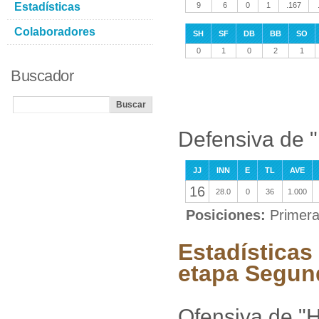
Estadísticas
9
6
0
1
.167
Colaboradores
SH
SF
DB
BB
SO
0
1
0
2
1
Buscador
Defensiva de 
JJ
INN
E
TL
AVE
16
28.0
0
36
1.000
Posiciones:
Primer
Estadísticas
etapa Segun
Ofensiva de "