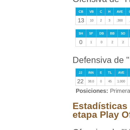
CB
VB
C
H
AVE
13
10
2
3
.300
SH
SF
DB
BB
SO
0
1
0
2
2
Defensiva de 
JJ
INN
E
TL
AVE
22
38.0
0
45
1.000
Posiciones:
Primer
Estadísticas
etapa Play O