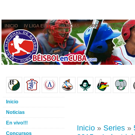
INICIO
IV LIGA ELITE
NOTICIAS
FOROS
PRONÓSTIC
Inicio
Noticias
En vivo!!!
Inicio
»
Series
»
Concursos