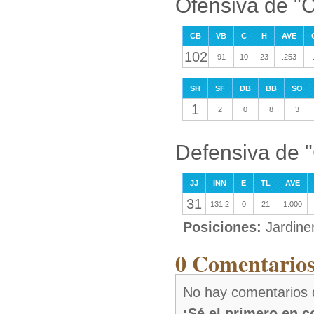
Ofensiva de "C
CB
VB
C
H
AVE
102
91
10
23
.253
SH
SF
DB
BB
SO
1
2
0
8
3
Defensiva de "
JJ
INN
E
TL
AVE
31
131.2
0
21
1.000
Posiciones:
Jardine
0 Comentarios
No hay comentarios d
¡Sé el primero en 