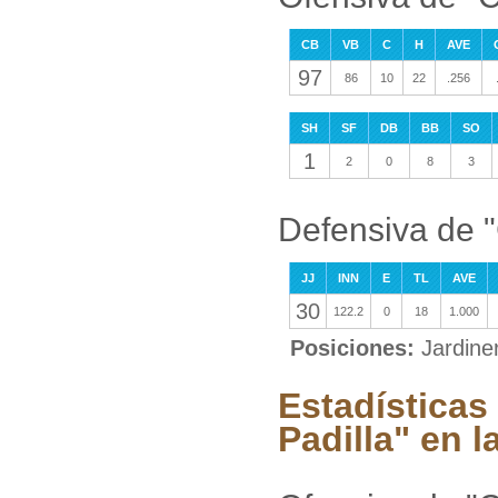
CB
VB
C
H
AVE
97
86
10
22
.256
SH
SF
DB
BB
SO
1
2
0
8
3
Defensiva de "
JJ
INN
E
TL
AVE
30
122.2
0
18
1.000
Posiciones:
Jardine
Estadísticas
Padilla" en l