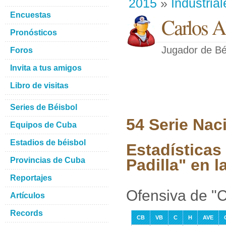
2015
»
Industrial
Encuestas
Carlos A
Pronósticos
Jugador de Bé
Foros
Invita a tus amigos
Libro de visitas
Series de Béisbol
54 Serie Nac
Equipos de Cuba
Estadios de béisbol
Estadísticas
Provincias de Cuba
Padilla" en 
Reportajes
Ofensiva de "C
Artículos
Records
CB
VB
C
H
AVE