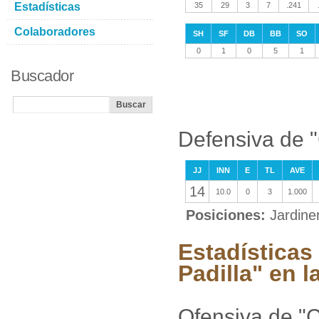
Estadísticas
35
29
3
7
.241
Colaboradores
SH
SF
DB
BB
SO
0
1
0
5
1
Buscador
Defensiva de "
JJ
INN
E
TL
AVE
14
10.0
0
3
1.000
Posiciones:
Jardine
Estadísticas
Padilla" en 
Ofensiva de "C