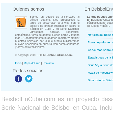
Quienes somos
En BeisbolE
Somos un equipo de aficionados al
Lo que puedes enco
béisbol cubano. Nos propusimos la
En BeisbolEnCuba.co
tarea de desarrollar esta web con el
béisbol cubano, estad
objetivo de brindar información sobre el
los juegos y más...
Béisbol en Cuba y su Serie Nacional.
Ofrecemos noticias, reportajes,
estadísticas, foros de debate, juegos online y mucho
Noticias del béisb
más... Constantemente buscamos mejorar y ampliar
nuestros servicios por lo que pronto publicaremos
Foros, opiniones, 
nuevas secciones en nuestra web como concursos
y otros entretenimientos.
Concursos sobre e
© copyright 2009 - 2026
BeisbolEnCuba.com
Estadísticas de la 
Inicio
|
Mapa del sitio
|
Contacto
Serie 50, la Serie d
Redes sociales:
Mapa de nuestra 
Directorio de Béi
BeisbolEnCuba.com es un proyecto desarr
Serie Nacional de Béisbol en Cuba. Inclui