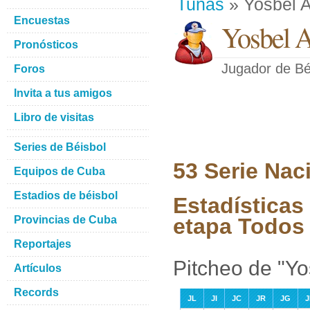
Tunas
» Yosbel A
Encuestas
Yosbel A
Pronósticos
Jugador de Bé
Foros
Invita a tus amigos
Libro de visitas
Series de Béisbol
53 Serie Nac
Equipos de Cuba
Estadios de béisbol
Estadísticas
Provincias de Cuba
etapa Todos 
Reportajes
Pitcheo de "Yo
Artículos
Records
JL
JI
JC
JR
JG
J