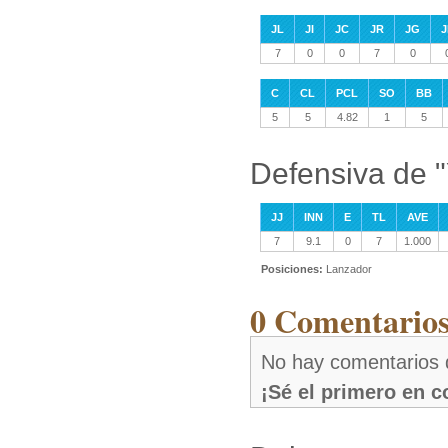
JL
JI
JC
JR
JG
J
7
0
0
7
0
C
CL
PCL
SO
BB
5
5
4.82
1
5
Defensiva de "
JJ
INN
E
TL
AVE
7
9.1
0
7
1.000
Posiciones:
Lanzador
0 Comentarios
No hay comentarios d
¡Sé el primero en 