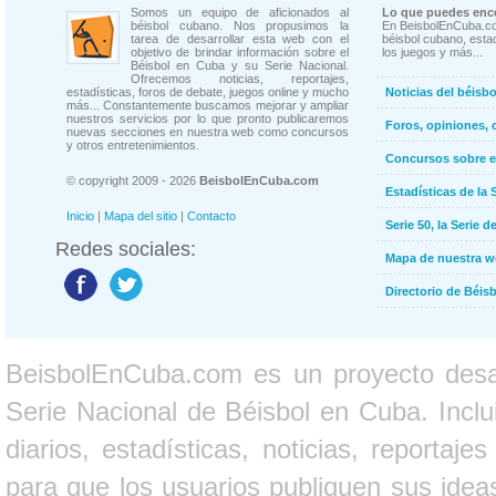
Somos un equipo de aficionados al
Lo que puedes enco
béisbol cubano. Nos propusimos la
En BeisbolEnCuba.co
tarea de desarrollar esta web con el
béisbol cubano, estad
objetivo de brindar información sobre el
los juegos y más...
Béisbol en Cuba y su Serie Nacional.
Ofrecemos noticias, reportajes,
estadísticas, foros de debate, juegos online y mucho
Noticias del béisb
más... Constantemente buscamos mejorar y ampliar
nuestros servicios por lo que pronto publicaremos
Foros, opiniones, 
nuevas secciones en nuestra web como concursos
y otros entretenimientos.
Concursos sobre e
© copyright 2009 - 2026
BeisbolEnCuba.com
Estadísticas de la 
Inicio
|
Mapa del sitio
|
Contacto
Serie 50, la Serie d
Redes sociales:
Mapa de nuestra 
Directorio de Béi
BeisbolEnCuba.com es un proyecto desarr
Serie Nacional de Béisbol en Cuba. Inclui
diarios, estadísticas, noticias, report
para que los usuarios publiquen sus ideas