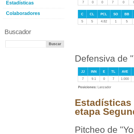
Estadísticas
7
0
0
7
0
Colaboradores
C
CL
PCL
SO
BB
5
5
4.82
1
5
Buscador
Defensiva de "
JJ
INN
E
TL
AVE
7
9.1
0
7
1.000
Posiciones:
Lanzador
Estadísticas
etapa Segun
Pitcheo de "Yo