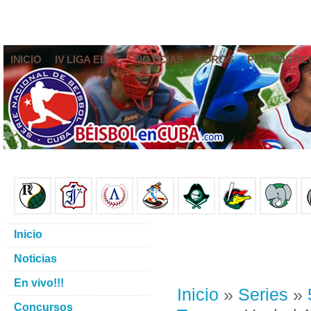
INICIO
IV LIGA ELITE
NOTICIAS
FOROS
PRONÓSTIC
Inicio
Noticias
En vivo!!!
Inicio
»
Series
»
Concursos