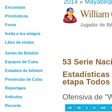
2014
»
Mayabeq
Encuestas
William 
Pronósticos
Jugador de Bé
Foros
Invita a tus amigos
Libro de visitas
Series de Béisbol
53 Serie Nac
Equipos de Cuba
Estadios de béisbol
Estadísticas
Provincias de Cuba
etapa Todos 
Reportajes
Ofensiva de "W
Artículos
Records
CB
VB
C
H
AVE