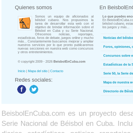
Quienes somos
En BeisbolE
Somos un equipo de aficionados al
Lo que puedes enco
béisbol cubano. Nos propusimos la
En BeisbolEnCuba.co
tarea de desarrollar esta web con el
béisbol cubano, estad
objetivo de brindar información sobre el
los juegos y más...
Béisbol en Cuba y su Serie Nacional.
Ofrecemos noticias, reportajes,
estadísticas, foros de debate, juegos online y mucho
Noticias del béisb
más... Constantemente buscamos mejorar y ampliar
nuestros servicios por lo que pronto publicaremos
Foros, opiniones, 
nuevas secciones en nuestra web como concursos
y otros entretenimientos.
Concursos sobre e
© copyright 2009 - 2026
BeisbolEnCuba.com
Estadísticas de la 
Inicio
|
Mapa del sitio
|
Contacto
Serie 50, la Serie d
Redes sociales:
Mapa de nuestra 
Directorio de Béi
BeisbolEnCuba.com es un proyecto desarr
Serie Nacional de Béisbol en Cuba. Inclui