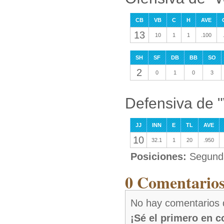
CB
VB
C
H
AVE
13
10
1
1
.100
SH
SF
DB
BB
SO
2
0
1
0
3
Defensiva de "
JJ
INN
E
TL
AVE
10
32.1
1
20
.950
Posiciones:
Segunda
0 Comentarios
No hay comentarios 
¡Sé el primero en 