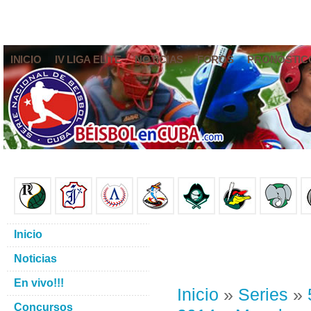
INICIO
IV LIGA ELITE
NOTICIAS
FOROS
PRONÓSTIC
Inicio
Noticias
En vivo!!!
Inicio
»
Series
»
Concursos