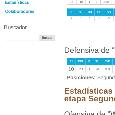
Estadísticas
13
10
1
1
.100
Colaboradores
SH
SF
DB
BB
SO
2
0
1
0
3
Buscador
Defensiva de "
JJ
INN
E
TL
AVE
10
32.1
1
20
.950
Posiciones:
Segunda
Estadísticas
etapa Segun
Ofensiva de "W