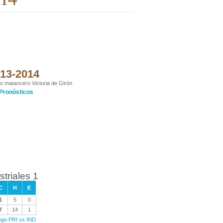
013-2014
io matancero Victoria de Girón
Pronósticos
striales 1
C
H
E
1
5
0
7
14
1
uego PRI vs IND