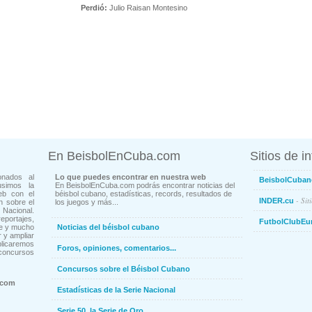
Perdió:
Julio Raisan Montesino
En BeisbolEnCuba.com
Sitios de i
onados al
Lo que puedes encontrar en nuestra web
BeisbolCuban
usimos la
En BeisbolEnCuba.com podrás encontrar noticias del
eb con el
béisbol cubano, estadísticas, records, resultados de
- Sit
INDER.cu
n sobre el
los juegos y más...
Nacional.
ortajes,
FutbolClubEu
ne y mucho
Noticias del béisbol cubano
 y ampliar
blicaremos
Foros, opiniones, comentarios...
concursos
Concursos sobre el Béisbol Cubano
.com
Estadísticas de la Serie Nacional
Serie 50, la Serie de Oro