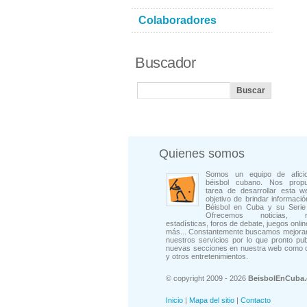
Colaboradores
Buscador
Quienes somos
Somos un equipo de afici
béisbol cubano. Nos prop
tarea de desarrollar esta w
objetivo de brindar informació
Béisbol en Cuba y su Serie 
Ofrecemos noticias, rep
estadísticas, foros de debate, juegos onli
más... Constantemente buscamos mejorar
nuestros servicios por lo que pronto pu
nuevas secciones en nuestra web como 
y otros entretenimientos.
© copyright 2009 - 2026
BeisbolEnCuba
Inicio
|
Mapa del sitio
|
Contacto