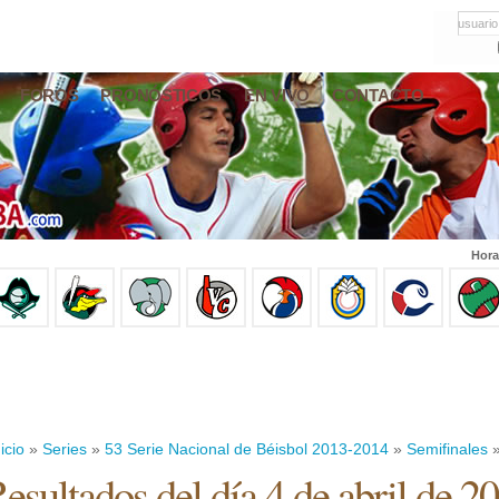
usuario
FOROS
PRONÓSTICOS
EN VIVO
CONTACTO
Hora
icio
»
Series
»
53 Serie Nacional de Béisbol 2013-2014
»
Semifinales
»
esultados del día 4 de abril de 2