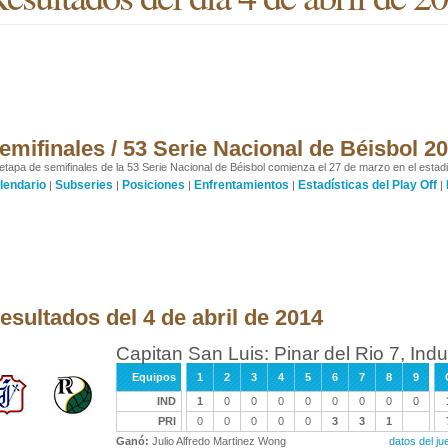
emifinales / 53 Serie Nacional de Béisbol 2
etapa de semifinales de la 53 Serie Nacional de Béisbol comienza el 27 de marzo en el estad
lendario
Subseries
Posiciones
Enfrentamientos
Estadísticas del Play Off
|
|
|
|
|
esultados del 4 de abril de 2014
Capitan San Luis: Pinar del Rio 7, Indu
Equipos
1
2
3
4
5
6
7
8
9
IND
1
0
0
0
0
0
0
0
0
PRI
0
0
0
0
0
3
3
1
Ganó:
Julio Alfredo Martinez Wong
datos del j