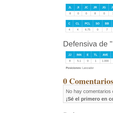
JL
JI
JC
JR
JG
J
8
0
0
8
0
C
CL
PCL
SO
BB
4
4
6.75
0
7
Defensiva de "
JJ
INN
E
TL
AVE
8
5.1
0
1
1.000
Posiciones:
Lanzador
0 Comentarios
No hay comentarios 
¡Sé el primero en 