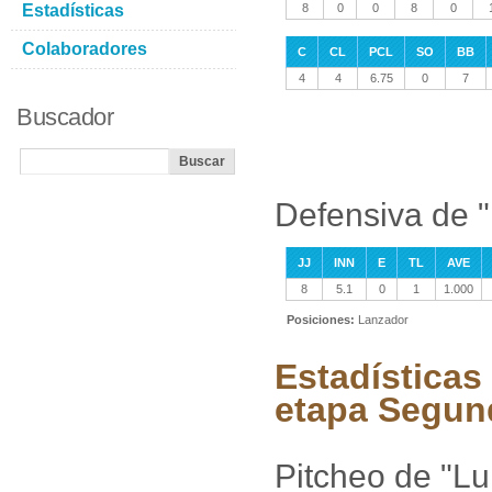
Estadísticas
8
0
0
8
0
Colaboradores
C
CL
PCL
SO
BB
4
4
6.75
0
7
Buscador
Defensiva de "
JJ
INN
E
TL
AVE
8
5.1
0
1
1.000
Posiciones:
Lanzador
Estadísticas
etapa Segun
Pitcheo de "Lu