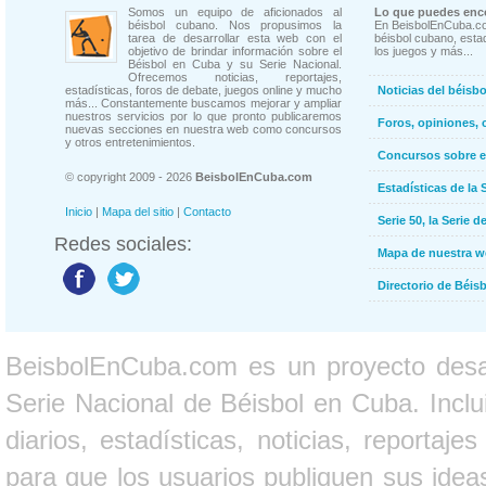
Somos un equipo de aficionados al
Lo que puedes enco
béisbol cubano. Nos propusimos la
En BeisbolEnCuba.co
tarea de desarrollar esta web con el
béisbol cubano, estad
objetivo de brindar información sobre el
los juegos y más...
Béisbol en Cuba y su Serie Nacional.
Ofrecemos noticias, reportajes,
estadísticas, foros de debate, juegos online y mucho
Noticias del béisb
más... Constantemente buscamos mejorar y ampliar
nuestros servicios por lo que pronto publicaremos
Foros, opiniones, 
nuevas secciones en nuestra web como concursos
y otros entretenimientos.
Concursos sobre e
© copyright 2009 - 2026
BeisbolEnCuba.com
Estadísticas de la 
Inicio
|
Mapa del sitio
|
Contacto
Serie 50, la Serie d
Redes sociales:
Mapa de nuestra 
Directorio de Béi
BeisbolEnCuba.com es un proyecto desarr
Serie Nacional de Béisbol en Cuba. Inclui
diarios, estadísticas, noticias, report
para que los usuarios publiquen sus ideas