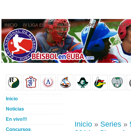
INICIO
IV LIGA ELITE
NOTICIAS
FOROS
PRONÓSTIC
Inicio
Noticias
En vivo!!!
Inicio
»
Series
»
Concursos