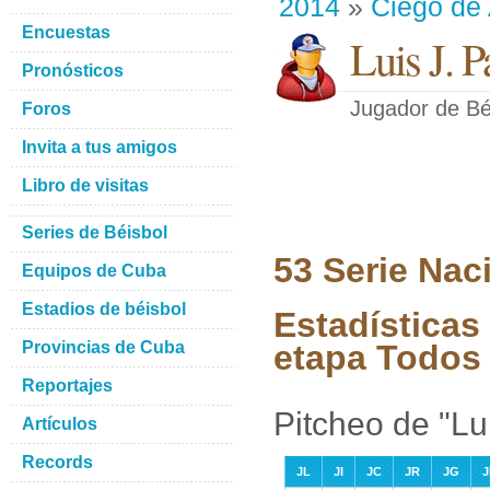
2014
»
Ciego de 
Encuestas
Luis J. 
Pronósticos
Jugador de Bé
Foros
Invita a tus amigos
Libro de visitas
Series de Béisbol
53 Serie Nac
Equipos de Cuba
Estadios de béisbol
Estadísticas
Provincias de Cuba
etapa Todos 
Reportajes
Pitcheo de "Lu
Artículos
Records
JL
JI
JC
JR
JG
J