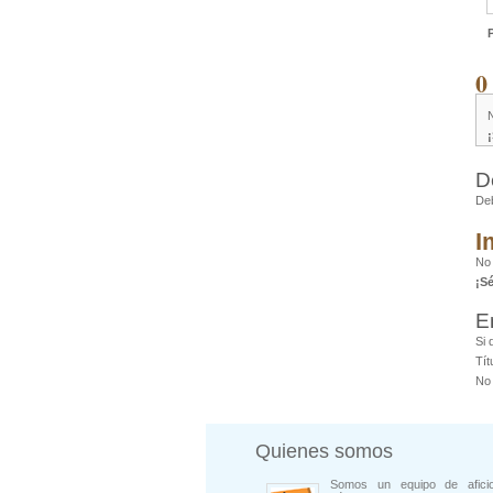
0
D
De
I
No
¡S
E
Si 
Tít
No 
Quienes somos
Somos un equipo de afici