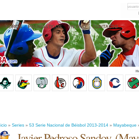
usuario
FOROS
PRONÓSTICOS
EN VIVO
CONTACTO
Ho
icio
»
Series
»
53 Serie Nacional de Béisbol 2013-2014
»
Mayabeque
»
Javier Pedroso Sandov.
(
May