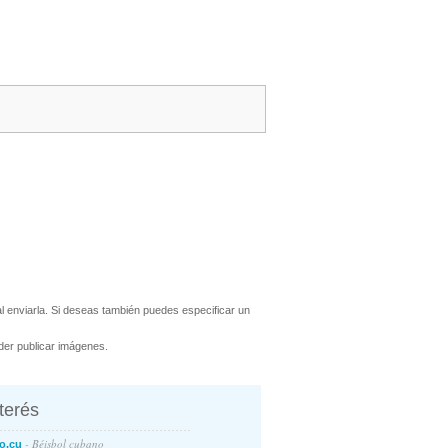
 enviarla. Si deseas también puedes especificar un
er publicar imágenes.
nterés
- Béisbol cubano
o.cu