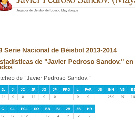
Jugador de Béisbol
del
Equipo Mayabeque
3 Serie Nacional de Béisbol 2013-2014
stadísticas de "Javier Pedroso Sandov." en 
odos
itcheo de "Javier Pedroso Sandov."
JL
JI
JC
JR
JG
JP
PRO
L
PAR
JS
INN
VB
B
14
0
0
14
0
0
-
0
0
1
25.0
97
11
C
CL
PCL
SO
BB
BI
2B
3B
HR
17
17
6.12
5
12
4
2
2
2