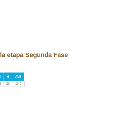
 la etapa Segunda Fase
E
H
AVE
8
33
.340