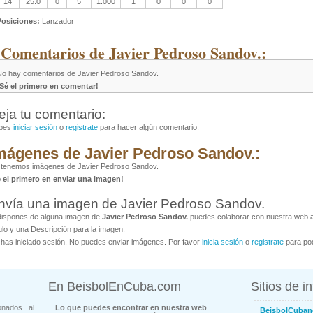
14
25.0
0
5
1.000
1
0
0
0
Posiciones:
Lanzador
 Comentarios de Javier Pedroso Sandov.:
No hay comentarios de Javier Pedroso Sandov.
¡Sé el primero en comentar!
eja tu comentario:
bes
iniciar sesión
o
registrate
para hacer algún comentario.
mágenes de Javier Pedroso Sandov.:
 tenemos imágenes de Javier Pedroso Sandov.
é el primero en enviar una imagen!
nvía una imagen de Javier Pedroso Sandov.
dispones de alguna imagen de
Javier Pedroso Sandov.
puedes colaborar con nuestra web al
ulo y una Descripción para la imagen.
has iniciado sesión. No puedes enviar imágenes. Por favor
inicia sesión
o
registrate
para pod
En BeisbolEnCuba.com
Sitios de i
onados al
Lo que puedes encontrar en nuestra web
BeisbolCuban