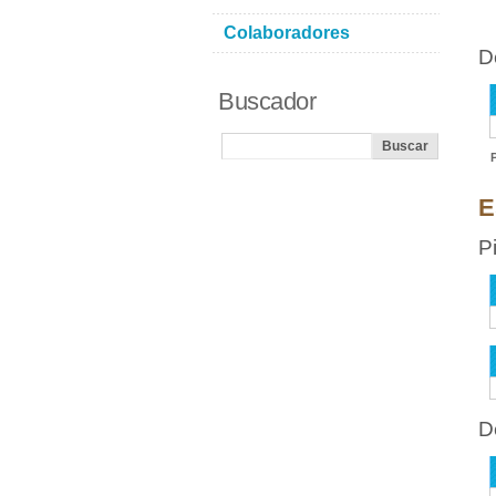
Colaboradores
D
Buscador
E
P
D