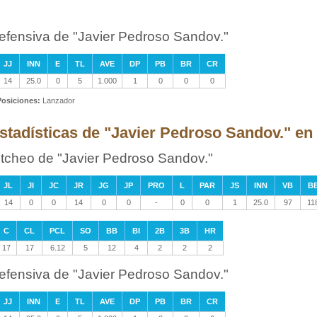
efensiva de "Javier Pedroso Sandov."
JJ
INN
E
TL
AVE
DP
PB
BR
CR
14
25.0
0
5
1.000
1
0
0
0
Posiciones:
Lanzador
stadísticas de "Javier Pedroso Sandov." en
itcheo de "Javier Pedroso Sandov."
JL
JI
JC
JR
JG
JP
PRO
L
PAR
JS
INN
VB
B
14
0
0
14
0
0
-
0
0
1
25.0
97
11
C
CL
PCL
SO
BB
BI
2B
3B
HR
17
17
6.12
5
12
4
2
2
2
efensiva de "Javier Pedroso Sandov."
JJ
INN
E
TL
AVE
DP
PB
BR
CR