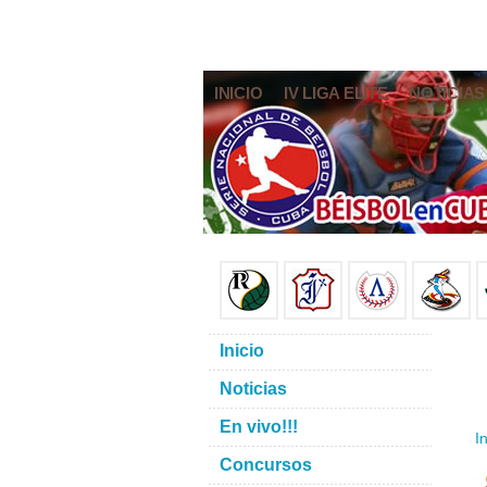
INICIO
IV LIGA ELITE
NOTICIAS
Inicio
Noticias
En vivo!!!
In
Concursos