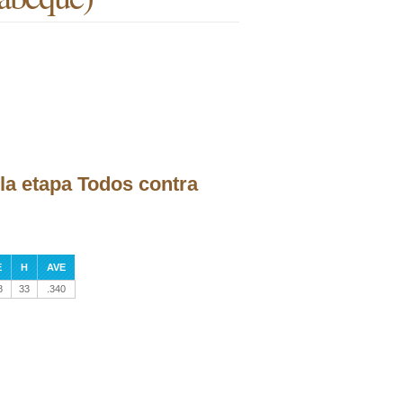
la etapa Todos contra
E
H
AVE
8
33
.340