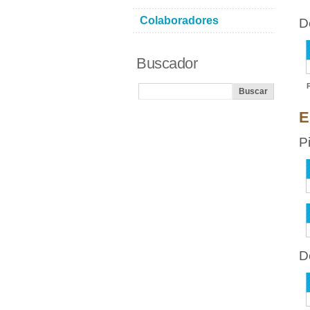
Colaboradores
D
Buscador
E
P
D