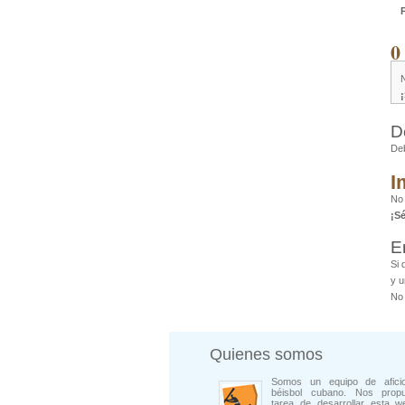
0
D
De
I
No
¡S
E
Si 
y u
No 
Quienes somos
Somos un equipo de afici
béisbol cubano. Nos prop
tarea de desarrollar esta w