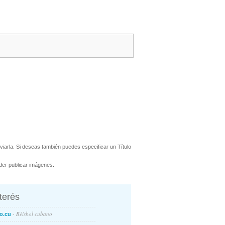
iarla. Si deseas también puedes especificar un Título
er publicar imágenes.
nterés
- Béisbol cubano
o.cu