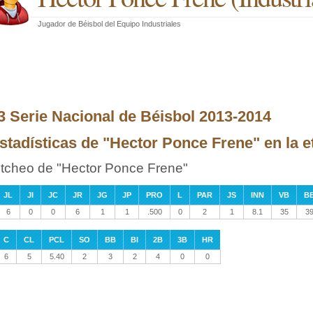
Jugador de Béisbol
del
Equipo Industriales
3 Serie Nacional de Béisbol 2013-2014
stadísticas de "Hector Ponce Frene" en la 
itcheo de "Hector Ponce Frene"
JL
JI
JC
JR
JG
JP
PRO
L
PAR
JS
INN
VB
B
6
0
0
6
1
1
.500
0
2
1
8.1
35
3
C
CL
PCL
SO
BB
BI
2B
3B
HR
6
5
5.40
2
3
2
4
0
0