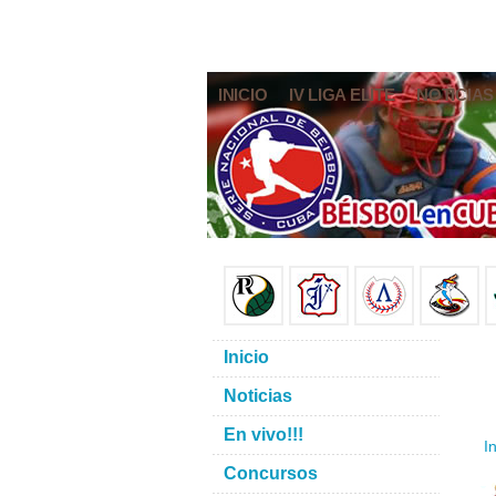
INICIO
IV LIGA ELITE
NOTICIAS
Inicio
Noticias
En vivo!!!
In
Concursos