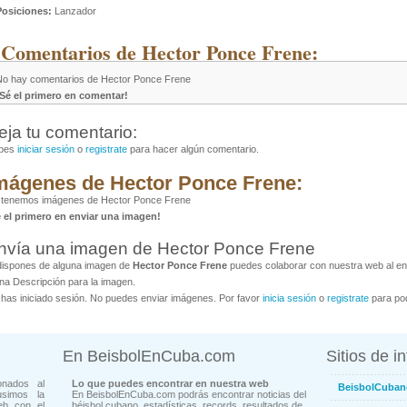
Posiciones:
Lanzador
 Comentarios de Hector Ponce Frene:
No hay comentarios de Hector Ponce Frene
¡Sé el primero en comentar!
eja tu comentario:
bes
iniciar sesión
o
registrate
para hacer algún comentario.
mágenes de Hector Ponce Frene:
 tenemos imágenes de Hector Ponce Frene
é el primero en enviar una imagen!
nvía una imagen de Hector Ponce Frene
dispones de alguna imagen de
Hector Ponce Frene
puedes colaborar con nuestra web al env
na Descripción para la imagen.
has iniciado sesión. No puedes enviar imágenes. Por favor
inicia sesión
o
registrate
para pod
En BeisbolEnCuba.com
Sitios de i
onados al
Lo que puedes encontrar en nuestra web
BeisbolCuban
usimos la
En BeisbolEnCuba.com podrás encontrar noticias del
eb con el
béisbol cubano, estadísticas, records, resultados de