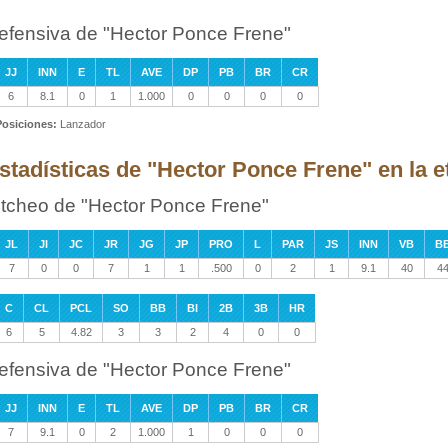
efensiva de "Hector Ponce Frene"
JJ
INN
E
TL
AVE
DP
PB
BR
CR
6
8.1
0
1
1.000
0
0
0
0
Posiciones:
Lanzador
stadísticas de "Hector Ponce Frene" en la 
itcheo de "Hector Ponce Frene"
JL
JI
JC
JR
JG
JP
PRO
L
PAR
JS
INN
VB
B
7
0
0
7
1
1
.500
0
2
1
9.1
40
4
C
CL
PCL
SO
BB
BI
2B
3B
HR
6
5
4.82
3
3
2
4
0
0
efensiva de "Hector Ponce Frene"
JJ
INN
E
TL
AVE
DP
PB
BR
CR
7
9.1
0
2
1.000
1
0
0
0