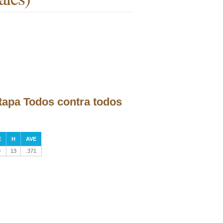
etapa Todos contra todos
E
H
AVE
9
13
.371