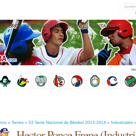
usuario
FOROS
PRONÓSTICOS
EN VIVO
CONTACTO
Ho
icio
»
Series
»
53 Serie Nacional de Béisbol 2013-2014
»
Industriales
»
Hector Ponce Frene
(
Industri