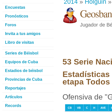
2014
»
Holguin
»
Encuestas
Geosban
Pronósticos
Jugador de Bé
Foros
Invita a tus amigos
Libro de visitas
Series de Béisbol
53 Serie Nac
Equipos de Cuba
Estadios de béisbol
Estadísticas
Provincias de Cuba
etapa Todos 
Reportajes
Ofensiva de "
Artículos
Records
CB
VB
C
H
AVE