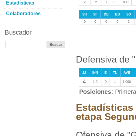
Estadísticas
2
2
0
0
.000
Colaboradores
SH
SF
DB
BB
SO
0
0
0
0
1
Buscador
Defensiva de 
JJ
INN
E
TL
AVE
4
1.0
0
1
1.000
Posiciones:
Primera
Estadísticas
etapa Segun
Ofensiva de "