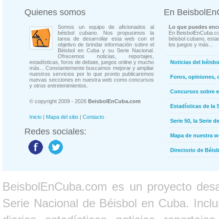
Quienes somos
En BeisbolE
Somos un equipo de aficionados al
Lo que puedes enco
béisbol cubano. Nos propusimos la
En BeisbolEnCuba.co
tarea de desarrollar esta web con el
béisbol cubano, estad
objetivo de brindar información sobre el
los juegos y más...
Béisbol en Cuba y su Serie Nacional.
Ofrecemos noticias, reportajes,
estadísticas, foros de debate, juegos online y mucho
Noticias del béisb
más... Constantemente buscamos mejorar y ampliar
nuestros servicios por lo que pronto publicaremos
Foros, opiniones, 
nuevas secciones en nuestra web como concursos
y otros entretenimientos.
Concursos sobre e
© copyright 2009 - 2026
BeisbolEnCuba.com
Estadísticas de la 
Inicio
|
Mapa del sitio
|
Contacto
Serie 50, la Serie d
Redes sociales:
Mapa de nuestra 
Directorio de Béi
BeisbolEnCuba.com es un proyecto desarr
Serie Nacional de Béisbol en Cuba. Inclui