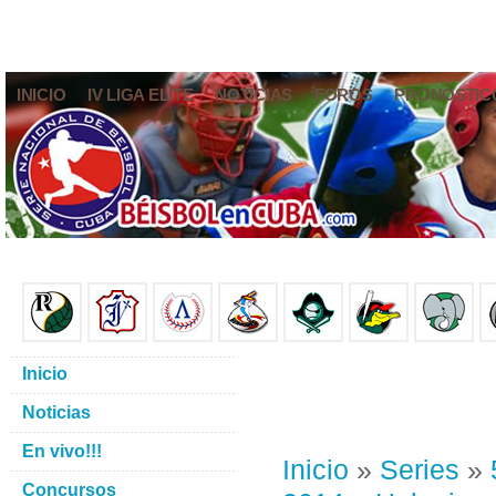
INICIO
IV LIGA ELITE
NOTICIAS
FOROS
PRONÓSTIC
Inicio
Noticias
En vivo!!!
Inicio
»
Series
»
Concursos