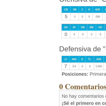
CB
VB
C
H
AVE
5
5
0
0
.000
SH
SF
DB
BB
SO
0
0
0
0
3
Defensiva de 
JJ
INN
E
TL
AVE
7
3.0
0
3
1.000
Posiciones:
Primera
0 Comentarios
No hay comentarios
¡Sé el primero en 