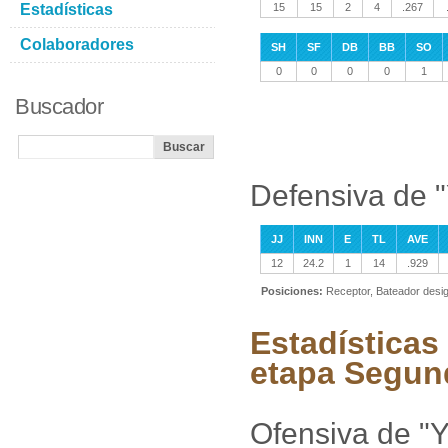
Estadísticas
15
15
2
4
.267
Colaboradores
SH
SF
DB
BB
SO
0
0
0
0
1
Buscador
Defensiva de "
JJ
INN
E
TL
AVE
12
24.2
1
14
.929
Posiciones:
Receptor, Bateador desi
Estadísticas 
etapa Segun
Ofensiva de "Y