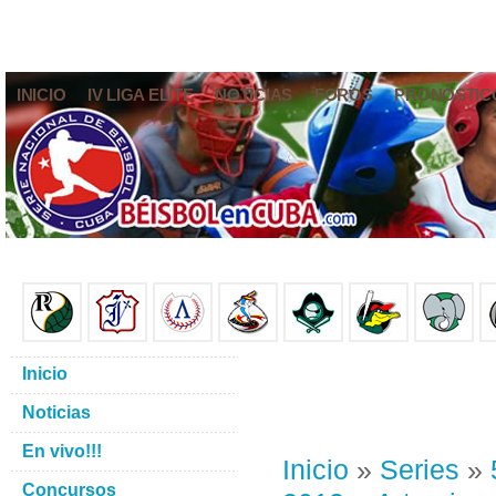
INICIO
IV LIGA ELITE
NOTICIAS
FOROS
PRONÓSTIC
Inicio
Noticias
En vivo!!!
Inicio
»
Series
»
Concursos