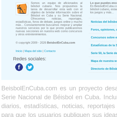
Somos un equipo de aficionados al
Lo que puedes enco
béisbol cubano. Nos propusimos la
En BeisbolEnCuba.co
tarea de desarrollar esta web con el
béisbol cubano, estad
objetivo de brindar información sobre el
los juegos y más...
Béisbol en Cuba y su Serie Nacional.
Ofrecemos noticias, reportajes,
estadísticas, foros de debate, juegos online y mucho
Noticias del béisb
más... Constantemente buscamos mejorar y ampliar
nuestros servicios por lo que pronto publicaremos
Foros, opiniones, 
nuevas secciones en nuestra web como concursos
y otros entretenimientos.
Concursos sobre e
© copyright 2009 - 2026
BeisbolEnCuba.com
Estadísticas de la 
Inicio
|
Mapa del sitio
|
Contacto
Serie 50, la Serie d
Redes sociales:
Mapa de nuestra 
Directorio de Béi
BeisbolEnCuba.com es un proyecto desarr
Serie Nacional de Béisbol en Cuba. Inclui
diarios, estadísticas, noticias, report
para que los usuarios publiquen sus ideas