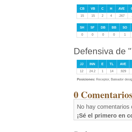
CB
VB
C
H
AVE
15
15
2
4
.267
SH
SF
DB
BB
SO
0
0
0
0
1
Defensiva de "
JJ
INN
E
TL
AVE
12
24.2
1
14
.929
Posiciones:
Receptor, Bateador desi
0 Comentarios
No hay comentarios d
¡Sé el primero en 