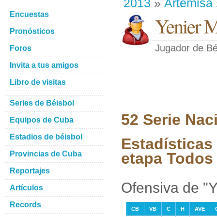
2013
»
Artemisa
Encuestas
Yenier M
Pronósticos
Jugador de Bé
Foros
Invita a tus amigos
Libro de visitas
Series de Béisbol
52 Serie Nac
Equipos de Cuba
Estadios de béisbol
Estadísticas 
Provincias de Cuba
etapa Todos 
Reportajes
Ofensiva de "Y
Artículos
Records
CB
VB
C
H
AVE