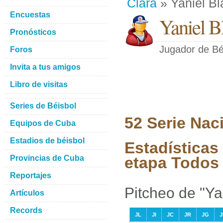
Clara
» Yaniel Bl
Encuestas
Yaniel B
Pronósticos
Jugador de Bé
Foros
Invita a tus amigos
Libro de visitas
Series de Béisbol
52 Serie Nac
Equipos de Cuba
Estadios de béisbol
Estadísticas 
Provincias de Cuba
etapa Todos 
Reportajes
Pitcheo de "Ya
Artículos
Records
JL
JI
JC
JR
JG
J