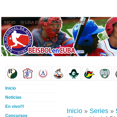
INICIO
IV LIGA ELITE
NOTICIAS
FOROS
PRONÓSTIC
Inicio
Noticias
En vivo!!!
Inicio
»
Series
»
Concursos