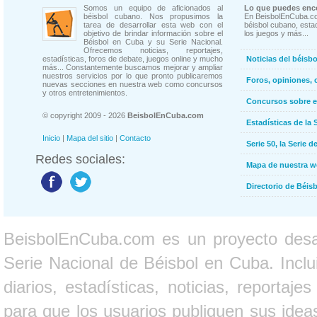
Somos un equipo de aficionados al
Lo que puedes enco
béisbol cubano. Nos propusimos la
En BeisbolEnCuba.co
tarea de desarrollar esta web con el
béisbol cubano, estad
objetivo de brindar información sobre el
los juegos y más...
Béisbol en Cuba y su Serie Nacional.
Ofrecemos noticias, reportajes,
estadísticas, foros de debate, juegos online y mucho
Noticias del béisb
más... Constantemente buscamos mejorar y ampliar
nuestros servicios por lo que pronto publicaremos
Foros, opiniones, 
nuevas secciones en nuestra web como concursos
y otros entretenimientos.
Concursos sobre e
© copyright 2009 - 2026
BeisbolEnCuba.com
Estadísticas de la 
Inicio
|
Mapa del sitio
|
Contacto
Serie 50, la Serie d
Redes sociales:
Mapa de nuestra 
Directorio de Béi
BeisbolEnCuba.com es un proyecto desarr
Serie Nacional de Béisbol en Cuba. Inclui
diarios, estadísticas, noticias, report
para que los usuarios publiquen sus ideas