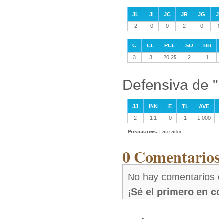
JL
JI
JC
JR
JG
J
2
0
0
2
0
C
CL
PCL
SO
BB
3
3
20.25
2
1
Defensiva de "
JJ
INN
E
TL
AVE
2
1.1
0
1
1.000
Posiciones:
Lanzador
0 Comentarios
No hay comentarios d
¡Sé el primero en 