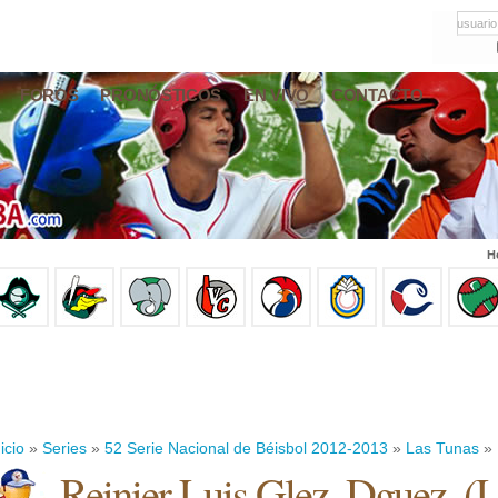
usuario
FOROS
PRONÓSTICOS
EN VIVO
CONTACTO
H
icio
»
Series
»
52 Serie Nacional de Béisbol 2012-2013
»
Las Tunas
» 
Reinier Luis Glez. Dguez.
(
L