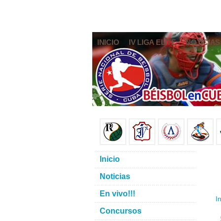
INICIO
IV LIGA ELITE
NOTICIAS
Inicio
Noticias
En vivo!!!
In
Concursos