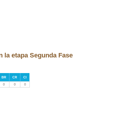
en la etapa Segunda Fase
BR
CR
CI
0
0
0