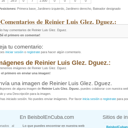
16
28.0
0
7
1.000
0
0
0
0
Posiciones:
Primera base, Jardinero izquierdo, Jardinero derecho, Bateador designado
 Comentarios de Reinier Luis Glez. Dguez.:
No hay comentarios de Reinier Luis Glez. Dguez.
¡Sé el primero en comentar!
eja tu comentario:
bes
iniciar sesión
o
registrate
para hacer algún comentario.
mágenes de Reinier Luis Glez. Dguez.:
tenemos imágenes de Reinier Luis Glez. Dguez.
é el primero en enviar una imagen!
nvía una imagen de Reinier Luis Glez. Dguez.
dispones de alguna imagen de
Reinier Luis Glez. Dguez.
puedes colaborar con nuestra web 
ulo y una Descripción para la imagen.
has iniciado sesión. No puedes enviar imágenes. Por favor
inicia sesión
o
registrate
para pod
En BeisbolEnCuba.com
Sitios de i
onados al
Lo que puedes encontrar en nuestra web
BeisbolCuban