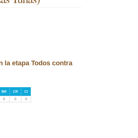
n la etapa Todos contra
BR
CR
CI
0
0
0