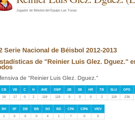
Jugador de Béisbol
del
Equipo Las Tunas
2 Serie Nacional de Béisbol 2012-2013
stadísticas de "Reinier Luis Glez. Dguez." e
odos
fensiva de "Reinier Luis Glez. Dguez."
CB
VB
C
H
AVE
OBP
2B
3B
HR
TB
SLU
OPS
18
17
0
2
.118
.118
0
0
0
2
.118
.236
SH
SF
DB
BB
SO
BD
CPA
CIPA
VIEV
1
0
0
0
4
1
7
0
0