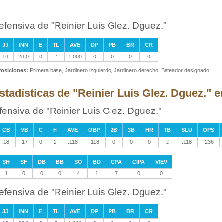
efensiva de "Reinier Luis Glez. Dguez."
JJ
INN
E
TL
AVE
DP
PB
BR
CR
16
28.0
0
7
1.000
0
0
0
0
Posiciones:
Primera base, Jardinero izquierdo, Jardinero derecho, Bateador designado
stadísticas de "Reinier Luis Glez. Dguez." 
fensiva de "Reinier Luis Glez. Dguez."
CB
VB
C
H
AVE
OBP
2B
3B
HR
TB
SLU
OPS
18
17
0
2
.118
.118
0
0
0
2
.118
.236
SH
SF
DB
BB
SO
BD
CPA
CIPA
VIEV
1
0
0
0
4
1
7
0
0
efensiva de "Reinier Luis Glez. Dguez."
JJ
INN
E
TL
AVE
DP
PB
BR
CR