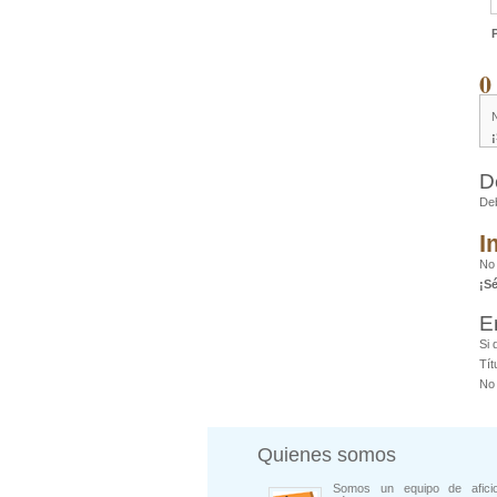
0
D
De
I
No 
¡S
E
Si 
Tít
No 
Quienes somos
Somos un equipo de afici