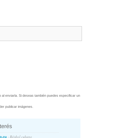
al enviarla. Si deseas también puedes especificar un
er publicar imágenes.
nterés
- Béisbol cubano
o.cu