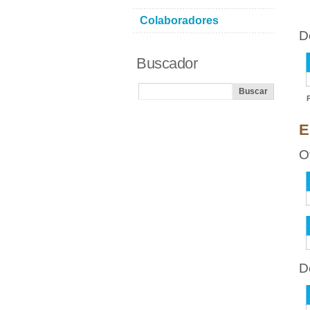
Colaboradores
D
Buscador
E
O
D