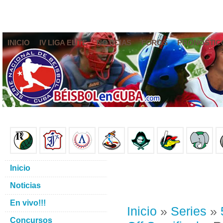
INICIO
IV LIGA ELITE
NOTICIAS
FOROS
PRONÓSTIC
Inicio
Noticias
En vivo!!!
Inicio
»
Series
»
Concursos