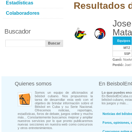
Estadísticas
Resultados d
Colaboradores
Jose
Mata
Buscador
Equipos
MTZ
SSP
Ganó:
Noelvi
Perdió:
Joel 
Quienes somos
En BeisbolE
Somos un equipo de aficionados al
Lo que puedes enco
béisbol cubano. Nos propusimos la
En BeisbolEnCuba.co
tarea de desarrollar esta web con el
béisbol cubano, estad
objetivo de brindar información sobre el
los juegos y más...
Béisbol en Cuba y su Serie Nacional.
Ofrecemos noticias, reportajes,
estadísticas, foros de debate, juegos online y mucho
Noticias del béisb
más... Constantemente buscamos mejorar y ampliar
nuestros servicios por lo que pronto publicaremos
Foros, opiniones, 
nuevas secciones en nuestra web como concursos
y otros entretenimientos.
Concursos sobre e