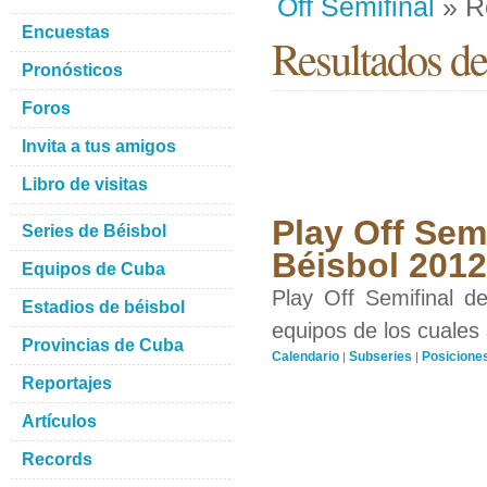
Off Semifinal
» R
Encuestas
Resultados de
Pronósticos
Foros
Invita a tus amigos
Libro de visitas
Play Off Semi
Series de Béisbol
Béisbol 201
Equipos de Cuba
Play Off Semifinal d
Estadios de béisbol
equipos de los cuales 
Provincias de Cuba
Calendario
Subseries
Posicione
|
|
Reportajes
Artículos
Records