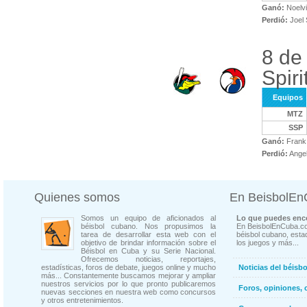
Ganó:
Noelvi
Perdió:
Joel 
8 de
Spiri
Equipos
MTZ
SSP
Ganó:
Frank
Perdió:
Angel
Quienes somos
En BeisbolE
Somos un equipo de aficionados al
Lo que puedes enco
béisbol cubano. Nos propusimos la
En BeisbolEnCuba.co
tarea de desarrollar esta web con el
béisbol cubano, estad
objetivo de brindar información sobre el
los juegos y más...
Béisbol en Cuba y su Serie Nacional.
Ofrecemos noticias, reportajes,
estadísticas, foros de debate, juegos online y mucho
Noticias del béisb
más... Constantemente buscamos mejorar y ampliar
nuestros servicios por lo que pronto publicaremos
Foros, opiniones, 
nuevas secciones en nuestra web como concursos
y otros entretenimientos.