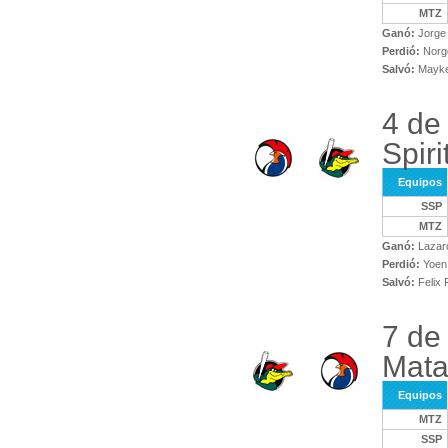
MTZ
Ganó:
Jorge 
Perdió:
Norge
Salvó:
Maykel
4 de
Spiri
Equipos
SSP
MTZ
Ganó:
Lazar
Perdió:
Yoen
Salvó:
Felix 
7 de 
Mata
Equipos
MTZ
SSP