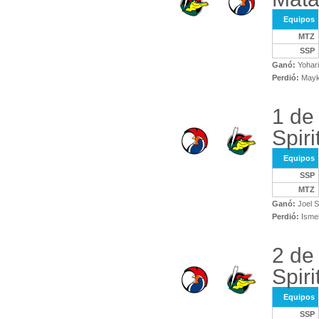
Equipos
MTZ
SSP
Ganó:
Yohari
Perdió:
Mayke
1 de
Spiri
Equipos
SSP
MTZ
Ganó:
Joel S
Perdió:
Ismel
2 de
Spiri
Equipos
SSP