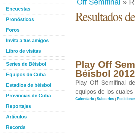
Off Semifinal
» R
Encuestas
Resultados d
Pronósticos
Foros
Invita a tus amigos
Libro de visitas
Play Off Semi
Series de Béisbol
Béisbol 201
Equipos de Cuba
Play Off Semifinal d
Estadios de béisbol
equipos de los cuales 
Provincias de Cuba
Calendario
Subseries
Posicione
|
|
Reportajes
Artículos
Records