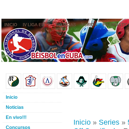
INICIO
IV LIGA ELITE
NOTICIAS
FOROS
PRONÓSTIC
Inicio
Noticias
En vivo!!!
Inicio
»
Series
»
Concursos