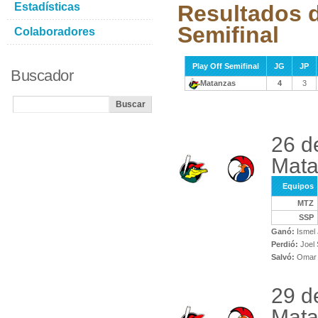
Estadísticas
Resultados d
Semifinal
Colaboradores
Play Off Semifinal
JG
JP
Buscador
Matanzas
4
3
26 d
Mata
Equipos
MTZ
SSP
Ganó:
Ismel 
Perdió:
Joel 
Salvó:
Omar 
29 d
Mata