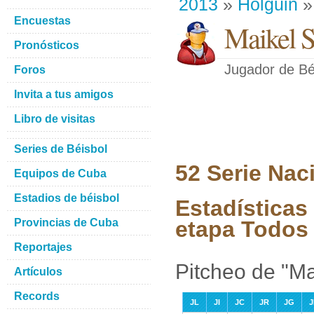
2013
»
Holguin
»
Encuestas
Maikel S
Pronósticos
Jugador de Bé
Foros
Invita a tus amigos
Libro de visitas
Series de Béisbol
52 Serie Nac
Equipos de Cuba
Estadios de béisbol
Estadísticas
Provincias de Cuba
etapa Todos 
Reportajes
Pitcheo de "Ma
Artículos
Records
JL
JI
JC
JR
JG
J