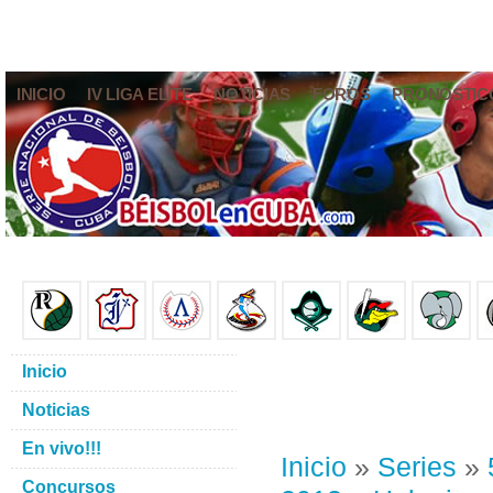
INICIO
IV LIGA ELITE
NOTICIAS
FOROS
PRONÓSTIC
Inicio
Noticias
En vivo!!!
Inicio
»
Series
»
Concursos