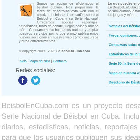
Somos un equipo de aficionados al
Lo que puedes enco
béisbol cubano. Nos propusimos la
En BeisbolEnCuba.co
tarea de desarrollar esta web con el
béisbol cubano, estad
objetivo de brindar información sobre el
los juegos y más...
Béisbol en Cuba y su Serie Nacional.
Ofrecemos noticias, reportajes,
estadísticas, foros de debate, juegos online y mucho
Noticias del béisb
más... Constantemente buscamos mejorar y ampliar
nuestros servicios por lo que pronto publicaremos
Foros, opiniones, 
nuevas secciones en nuestra web como concursos
y otros entretenimientos.
Concursos sobre e
© copyright 2009 - 2026
BeisbolEnCuba.com
Estadísticas de la 
Inicio
|
Mapa del sitio
|
Contacto
Serie 50, la Serie d
Redes sociales:
Mapa de nuestra 
Directorio de Béi
BeisbolEnCuba.com es un proyecto desarr
Serie Nacional de Béisbol en Cuba. Inclui
diarios, estadísticas, noticias, report
para que los usuarios publiquen sus ideas