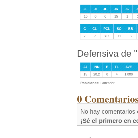
JL
JI
JC
JR
JG
J
15
0
0
15
1
C
CL
PCL
SO
BB
7
7
3.05
11
6
Defensiva de "
JJ
INN
E
TL
AVE
15
20.2
0
4
1.000
Posiciones:
Lanzador
0 Comentarios
No hay comentarios 
¡Sé el primero en 